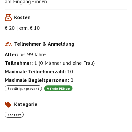
am Eingang - innen
Tel. 089 / 59 91 84 14
E-Mail: info@kuenstlerhaus-muc.de
Kosten
München Ticket
€ 20 | erm. € 10
www.muenchenticket.de
Teilnehmer & Anmeldung
Alter:
bis 99
Jahre
Teilnehmer:
1
(
0 Männer
und
eine Frau
)
Maximale Teilnehmerzahl:
10
Maximale Begleitpersonen:
0
Bestätigungsevent
9 freie Plätze
Kategorie
Konzert