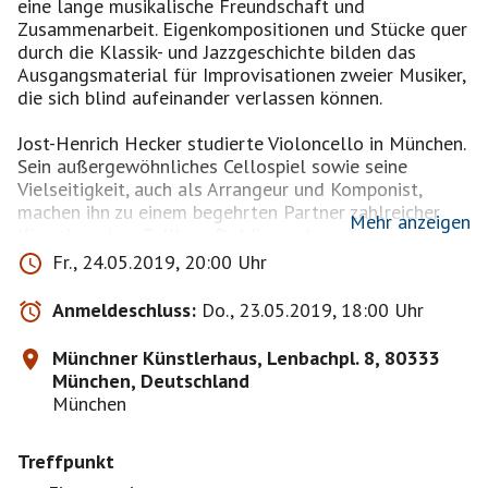
eine lange musikalische Freundschaft und
Zusammenarbeit. Eigenkompositionen und Stücke quer
durch die Klassik- und Jazzgeschichte bilden das
Ausgangsmaterial für Improvisationen zweier Musiker,
die sich blind aufeinander verlassen können.
Jost-Henrich Hecker studierte Violoncello in München.
Sein außergewöhnliches Cellospiel sowie seine
Vielseitigkeit, auch als Arrangeur und Komponist,
machen ihn zu einem begehrten Partner zahlreicher
Mehr anzeigen
Künstler wie z. B. Klaus Doldinger, Joan Baez,
Mercedes Sosa und Konstantin Wecker.
Fr., 24.05.2019, 20:00 Uhr
Michael Hornstein studierte an der Hochschule für
Anmeldeschluss:
Do., 23.05.2019, 18:00 Uhr
Musik in Graz und in Berklee/USA. Er arbeitete schon
mit vielen bekannten Jazzmusikern, wie Mangelsdorf
Münchner Künstlerhaus, Lenbachpl. 8, 80333
oder Dauer, und international z.B. mit Billy Hart, Bob
München, Deutschland
Dorough oder Gary Peacock.
München
Die Karten sind eigenständig zu besorgen unter:
Treffpunkt
Münchner Künstlerhaus