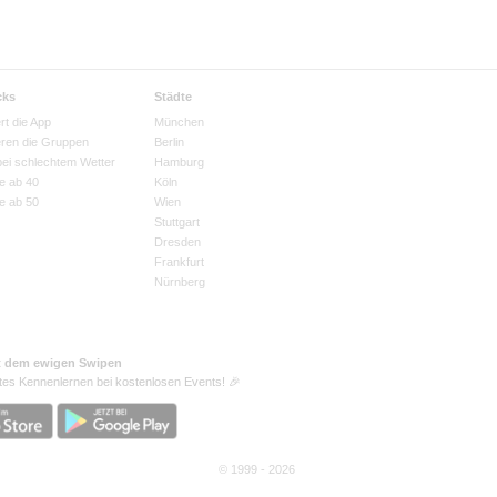
cks
Städte
rt die App
München
eren die Gruppen
Berlin
bei schlechtem Wetter
Hamburg
e ab 40
Köln
e ab 50
Wien
Stuttgart
Dresden
Frankfurt
Nürnberg
t dem ewigen Swipen
tes Kennenlernen bei kostenlosen Events! 🎉
© 1999 - 2026