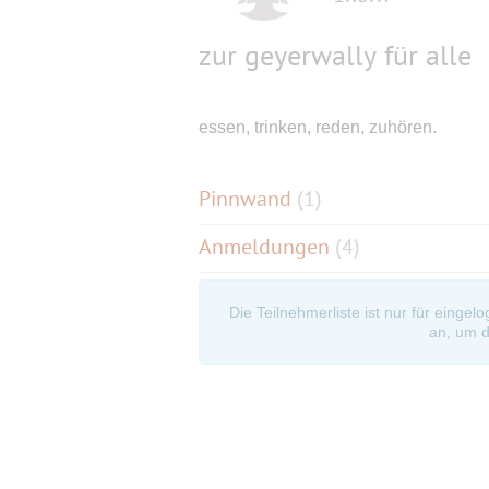
zur geyerwally für alle
essen, trinken, reden, zuhören.
Pinnwand
(
1
)
Anmeldungen
(4)
Die Teilnehmerliste ist nur für eingel
an, um d