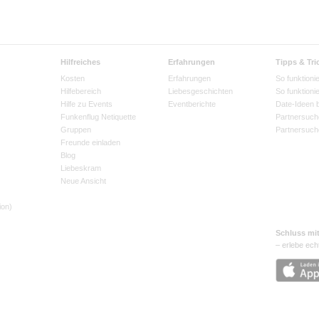
Hilfreiches
Erfahrungen
Tipps & Tri
Kosten
Erfahrungen
So funktionie
Hilfebereich
Liebesgeschichten
So funktioni
Hilfe zu Events
Eventberichte
Date-Ideen 
Funkenflug Netiquette
Partnersuch
Gruppen
Partnersuch
Freunde einladen
Blog
Liebeskram
Neue Ansicht
ion)
Schluss mi
– erlebe ech