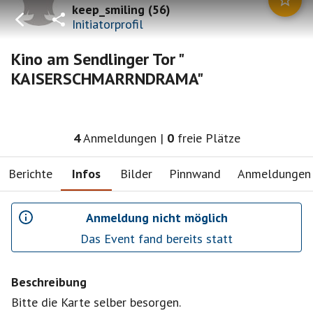
keep_smiling
(
56
)
Initiatorprofil
Kino am Sendlinger Tor "
KAISERSCHMARRNDRAMA"
4
Anmeldungen
|
0
freie Plätze
Berichte
Infos
Bilder
Pinnwand
Anmeldungen
Anmeldung nicht möglich
Das Event fand bereits statt
Beschreibung
Bitte die Karte selber besorgen.