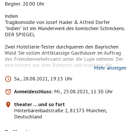
Beginn: 20.00 Uhr
Indien
Tragikomödie von Josef Hader & Alfred Dorfer
"Indien" ist ein Wunderwerk des komischen Schreckens.
DER SPIEGEL
Zwei Hotellerie-Tester durchqueren den Bayrischen
Wald. Sie sollen drittklassige Gasthäuser im Auftrag
des Fremdenverkehrsamt unter die Lupe nehmen. Der
eine kommt aus dem Ruhrpott und inspiziert die
Mehr anzeigen
Betten, der andere stammt aus dem Rheinland und
überprüft die Qualität des Essens. Unter der
Sa., 28.08.2021, 19:15 Uhr
Oberfläche der ungleichen Protagonisten, Heinz Bösel
und Kurt Fellner, die im Wirtshaus über die letzten
Anmeldeschluss:
Mi., 25.08.2021, 11:30 Uhr
und die ersten Dinge, Schnitzel, Brandschutztüren,
Frauen und ihre Ängste philosophieren, lauern lauter
theater … und so fort
kleine Tragödien von einsamen Männern. Auf ihrer
Hinterbärenbadstraße 2, 81373 München,
Dienstreise durch die Provinz verwandelt sich
Deutschland
gegenseitige Abneigung in Freundschaft. Eine
kammertheatralische Groteske von derb-menschlicher