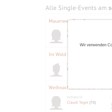
Alle Single-Events am
s
Mauerweg Tour 8
Initiatorin
kooky
(64)
Wir verwenden Co
Im Wald spazieren
Initiator
D
Eugen
(45)
Weihnachtsmarkt und Weihna
Initiatorin
Claudi Tegel
(70)