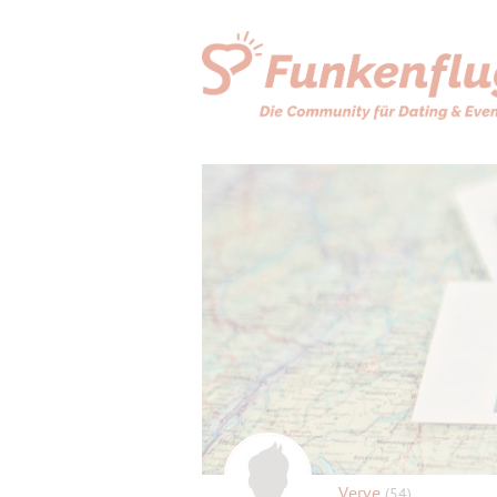
Verve
(54)