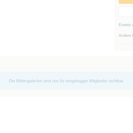
Events d
Andere 
Die Bildergalerien sind nur für eingeloggte Mitglieder sichtbar.