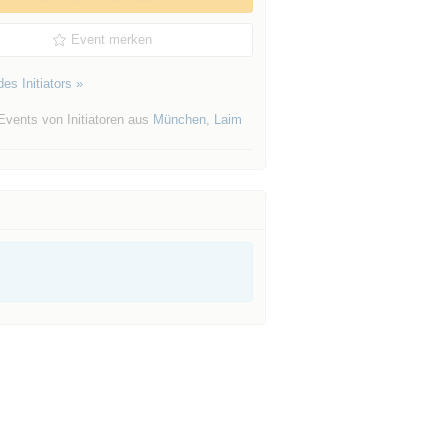
Event merken
es Initiators »
Events von Initiatoren aus
München
,
Laim