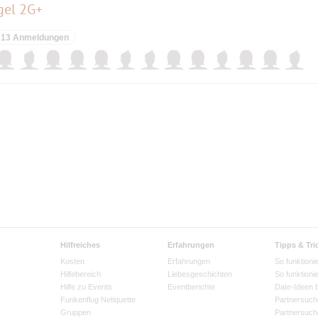
gel 2G+
13 Anmeldungen
Hilfreiches
Erfahrungen
Tipps & Tri
Kosten
Erfahrungen
So funktionie
Hilfebereich
Liebesgeschichten
So funktioni
Hilfe zu Events
Eventberichte
Date-Ideen 
Funkenflug Netiquette
Partnersuch
Gruppen
Partnersuch