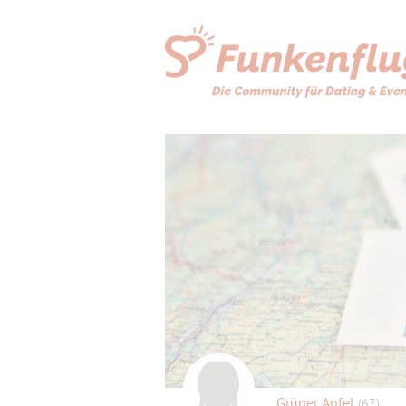
Grüner Apfel
(67)