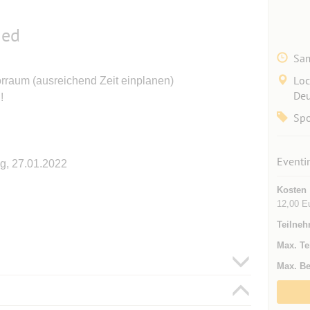
ied
Sam
Loc
orraum (ausreichend Zeit einplanen)
Deu
!
Spo
Eventi
g, 27.01.2022
Kosten
12,00 E
Teilneh
Max. Te
Max. Be