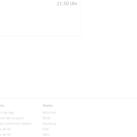
21:30 Uhr
cks
Städte
rt die App
München
eren die Gruppen
Berlin
bei schlechtem Wetter
Hamburg
e ab 40
Köln
e ab 50
Wien