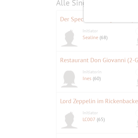
Alle Single-Events am
s
Initiator
Sealine
(68)
Restaurant Don Giovanni (2-G
Initiatorin
Ines
(60)
Lord Zeppelin im Rickenbacke
Initiator
LC007
(65)