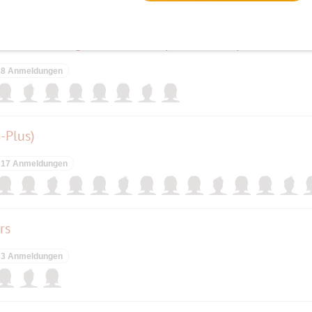
elben Tag
Der Speck muß weg !!! Neujahrswanderung mit Glühweinpause ins Erpeta
8 Anmeldungen
-Plus)
17 Anmeldungen
rs
3 Anmeldungen