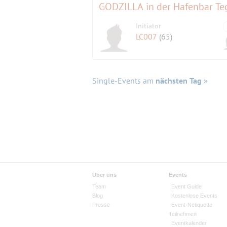
GODZILLA in der Hafenbar Te
Initiator
LC007
(65)
Single-Events am
nächsten Tag
»
Über uns
Events
Team
Event Guide
Blog
Kostenlose Events
Presse
Event-Netiquette
Teilnehmen
Eventkalender