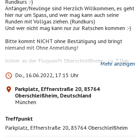
Rundkurs :-)
Änfänger/Neulinge sind Herzlich Willkommen, es geht
hier nur um Spass, und wer mag kann auch seine
Runden mit Vollgas ziehen. (Rundkurs)
Und wer nicht mag kann nur zur Ratschen kommen :-)
Bitte kommt NICHT ohne Bestätigung und bringt
niemand mit Ohne Anmeldung!
Inliner an der Flugwerft Oberschleißheim - ca. 7.2km
Mehr anzeigen
pro Runde
Do., 16.06.2022, 17:15 Uhr
Wir treffen uns ab 17:00 bis 20 Uhr jeder soll
kommen wie es passt, ich schau nach jeder Runde (ca.
Parkplatz, Effnerstraße 20, 85764
30 Minuten) kurz am Parkplatz vorbei, nehme dann die
Oberschleißheim, Deutschland
neuen auf die nächste Runde mit und zeig euch den
München
Streckenverlauf. die ganz neu dabei sind können
michgern vorher anrufen :-)
Treffpunkt
Kurt "roter VW Bus M-AT 9212 - +49 15 75 41 64
Parkplatz, Effnerstraße 20, 85764 Oberschleißheim
521-