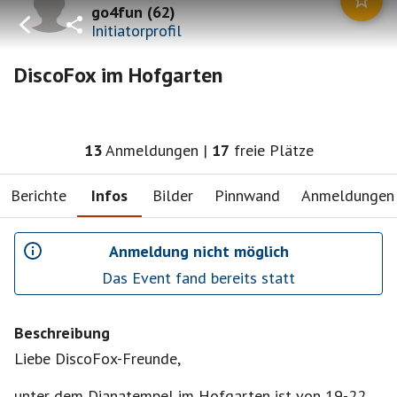
go4fun
(
62
)
Initiatorprofil
DiscoFox im Hofgarten
13
Anmeldungen
|
17
freie Plätze
Berichte
Infos
Bilder
Pinnwand
Anmeldungen
Anmeldung nicht möglich
Das Event fand bereits statt
Beschreibung
Liebe DiscoFox-Freunde,
unter dem Dianatempel im Hofgarten ist von 19-22