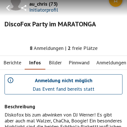
au_chris
(
73
)
Initiatorprofil
DiscoFox Party im MARATONGA
8
Anmeldungen
|
2
freie Plätze
Berichte
Infos
Bilder
Pinnwand
Anmeldungen
Anmeldung nicht möglich
Das Event fand bereits statt
Beschreibung
Diskofox bis zum abwinken von DJ Werner! Es gibt
aber auch mal Walzer, ChaCha, Boogie! Ein besonderes
Highlight sind die beiden Echtholz-Parketttanzflächen,