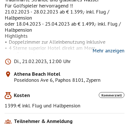
Für Golfspieler hervorragend !!
21.02.2023 - 28.02.2023 ab € 1.399,- inkl. Flug /
Halbpension
oder 18.04.2023 - 25.04.2023 ab € 1.499,- inkl. Flug /
Halbpension
Highlights
• Doppelzimmer zur Alleinbenutzung inklusive
• 4 Sterne superior Hotel direkt am Meer
Mehr anzeigen
• Ausflüge inklusive
• Zypern bietet sich aufgrund des mediterranen
Di., 21.02.2023, 12:00 Uhr
Klimas als ganzjähriges Reiseziel an
Verfügbarkeit Altersgruppe Reise ab
Athena Beach Hotel
Traumhafte Strände und glasklares Wasser, lauschige
Poseidonos Ave 6, Paphos 8101, Zypern
Hafenstädte, wilde Gebirgszüge und sagenhafte
Kulturdenkmäler – Aphrodite, die griechische Göttin
Kosten
Kommerziell
der Schönheit und sinnlichen Begierde wusste genau,
warum sie Zypern als Domizil auswählte. Folgen Sie
1399.-€ inkl. Flug und Halbpension
uns auf die Insel der Götter und begleiten Sie unsere
Ausflüge zu den schönsten Highlights. Könnte es für
eine Singlereise ein besseres Ziel geben als die
Teilnehmer & Anmeldung
Heimat der antiken Lust- und Liebesgöttin?