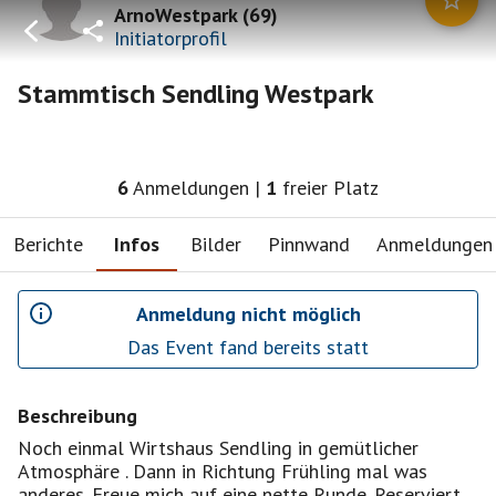
ArnoWestpark
(
69
)
Initiatorprofil
Stammtisch Sendling Westpark
6
Anmeldungen
|
1
freier Platz
Berichte
Infos
Bilder
Pinnwand
Anmeldungen
Anmeldung nicht möglich
Das Event fand bereits statt
Beschreibung
Noch einmal Wirtshaus Sendling in gemütlicher
Atmosphäre . Dann in Richtung Frühling mal was
anderes. Freue mich auf eine nette Runde. Reserviert