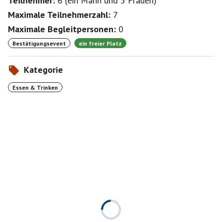
Teilnehmer:
6
(
ein Mann
und
5 Frauen
)
Maximale Teilnehmerzahl:
7
Maximale Begleitpersonen:
0
Bestätigungsevent
ein freier Platz
Kategorie
Essen & Trinken