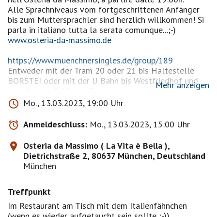
Alle Sprachniveaus vom fortgeschrittenen Anfänger
bis zum Muttersprachler sind herzlich willkommen! Si
www.osteria-da-massimo.de
https://www.muenchnersingles.de/group/189
Entweder mit der Tram 20 oder 21 bis Haltestelle
BORSTEI oder mit der U Bahn bis Westfriedhof und
Mehr anzeigen
von dort ca. 5 Min. zu Fuss.
Mo., 13.03.2023, 19:00 Uhr
Bitte meldet Euch nur an, wenn Ihr auch sicher
kommen wollt - grazie!
Anmeldeschluss:
Mo., 13.03.2023, 15:00 Uhr
Und bitte kommt nur, wenn Ihr Euch auch gesund fühlt
- grazie!
Osteria da Massimo ( La Vita è Bella ),
Ansonsten bitte die etwaigen aktuellen Corona-
Dietrichstraße 2, 80637 München, Deutschland
Bestimmungen beachten.{
München
Treffpunkt
Im Restaurant am Tisch mit dem Italienfähnchen
(wenn es wieder aufgetaucht sein sollte ;-))