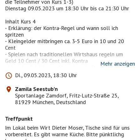
die Teilnehmer von Kurs 1-3)
Dienstag 09.05.2023 um 18:30 Uhr bis ca 21:30 Uhr
Inhalt Kurs 4
- Erklärung: der Kontra-Regel und wann soll ich
spritzen
- Kleingelder mitbringen ca. 3-5 Euro in 10 und 20
Cent
- Spielen nach traditionellen Wirtshaus regeln um
Geld 10 Cent / 30 Cent inkl. Kontra
Mehr anzeigen
- ich gebe Spieltips und beantworte Fragen
- Teilnehmer aus vorherigen Kursen sind auch
Di., 09.05.2023, 18:30 Uhr
willkommen.
- auf wunsch auch mit Turnierregeln
Zamila Seestub'n
Sportanlage Zamdorf, Fritz-Lutz-Straße 25,
Das Kartenspiel Schafkopfen
81929 München, Deutschland
Das traditionelle deutsche Kartenspiel Schafkopf ist
zu Recht eines der beliebtesten und verbreitetsten
Treffpunkt
Kartenspiele Bayerns und es gilt sogar als Teil der
altbayrischen und der fränkischen Kultur und
Im Lokal beim Wirt Dieter Moser, Tische sind für uns
Lebensart.
vorbereitet. Es gibt warme Küche. Bitte pünktlichg