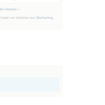
er Initiatorin »
Events von Initiatoren aus
Oberhaching