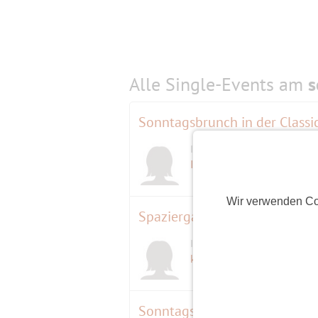
Alle Single-Events am
s
Sonntagsbrunch in der Classi
Initiatorin
Ines
(60)
Wir verwenden Co
Spaziergang von Ahrensfelde
Initiatorin
kooky
(64)
Sonntags im Tierpark