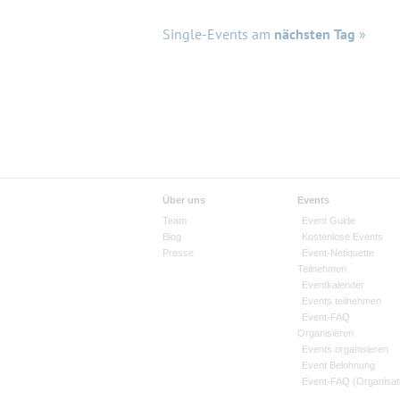
Single-Events am
nächsten Tag
»
Über uns
Events
Team
Event Guide
Blog
Kostenlose Events
Presse
Event-Netiquette
Teilnehmen
Eventkalender
Events teilnehmen
Event-FAQ
Organisieren
Events organisieren
Event Belohnung
Event-FAQ (Organisat