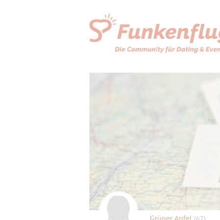
Grüner Apfel
(67)