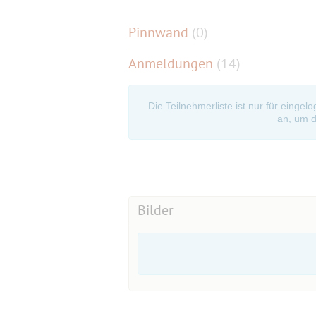
Pinnwand
(
0
)
Anmeldungen
(14)
Die Teilnehmerliste ist nur für eingel
an, um d
Bilder