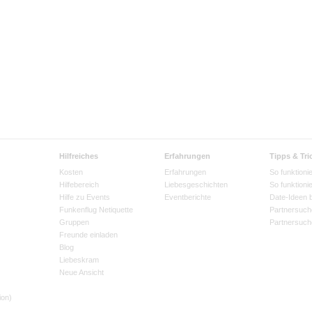
Hilfreiches
Erfahrungen
Tipps & Tri
Kosten
Erfahrungen
So funktionie
Hilfebereich
Liebesgeschichten
So funktioni
Hilfe zu Events
Eventberichte
Date-Ideen 
Funkenflug Netiquette
Partnersuch
Gruppen
Partnersuch
Freunde einladen
Blog
Liebeskram
Neue Ansicht
ion)