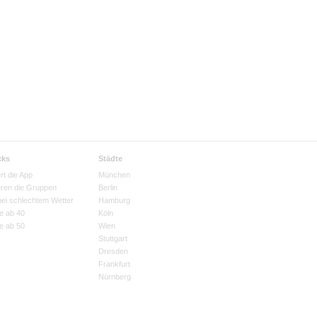
cks
Städte
rt die App
München
eren die Gruppen
Berlin
bei schlechtem Wetter
Hamburg
e ab 40
Köln
e ab 50
Wien
Stuttgart
Dresden
Frankfurt
Nürnberg