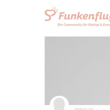
Fedora
(68)