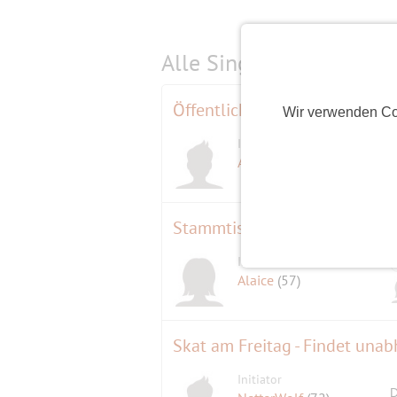
Alle Single-Events am
s
Öffentliche Probe Konzerthau
Wir verwenden Co
Initiator
Abix
(71)
Stammtisch "Nordlichter"
Initiatorin
Alaice
(57)
Skat am Freitag - Findet una
Initiator
D