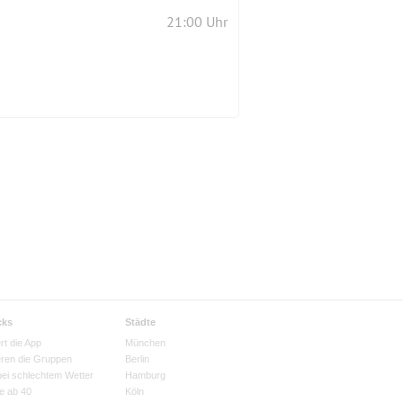
21:00 Uhr
cks
Städte
rt die App
München
eren die Gruppen
Berlin
bei schlechtem Wetter
Hamburg
e ab 40
Köln