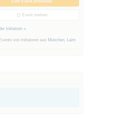
Zum Event anmelden
Event merken
er Initiatorin »
Events von Initiatoren aus
München
,
Laim