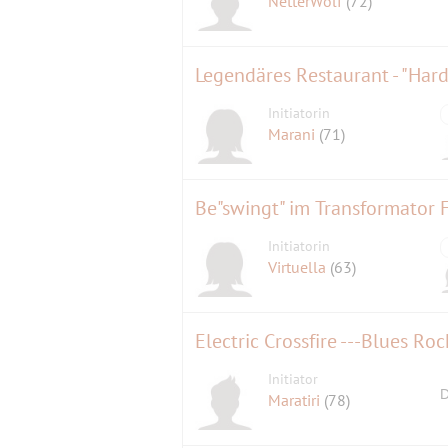
NetterWolf
(72)
Legendäres Restaurant - "Har
Initiatorin
Marani
(71)
Be"swingt" im Transformator 
Initiatorin
Virtuella
(63)
Electric Crossfire ---Blues Roc
Initiator
D
Maratiri
(78)