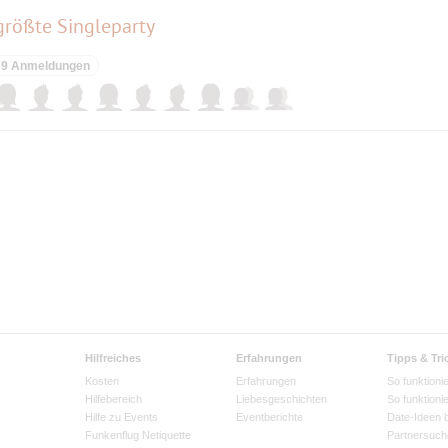
 größte Singleparty
9 Anmeldungen
Hilfreiches
Erfahrungen
Tipps & Tri
Kosten
Erfahrungen
So funktionie
Hilfebereich
Liebesgeschichten
So funktioni
Hilfe zu Events
Eventberichte
Date-Ideen 
Funkenflug Netiquette
Partnersuch