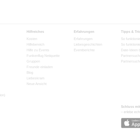
Hilfreiches
Erfahrungen
Tipps & Tri
Kosten
Erfahrungen
So funktionie
Hilfebereich
Liebesgeschichten
So funktioni
Hilfe zu Events
Eventberichte
Date-Ideen 
Funkenflug Netiquette
Partnersuch
Gruppen
Partnersuch
Freunde einladen
Blog
Liebeskram
Neue Ansicht
ion)
Schluss mi
– erlebe ech