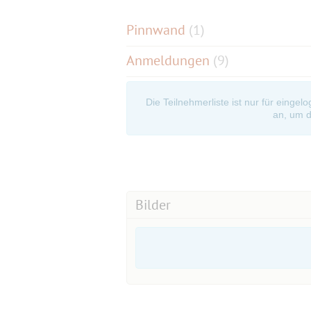
Pinnwand
(
1
)
Anmeldungen
(9)
Die Teilnehmerliste ist nur für eingel
an, um d
Bilder