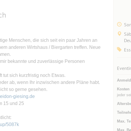
ch
Son
Säb
Deu
tige Menschen, die sich seit ein paar Jahren an
em anderen Wirtshaus / Biergarten treffen. Neue
Ess
ommen.
ch mir bekannte und zuverlässige Personen
Eventi
t tut sich kurzfristig noch Etwas.
Anmeld
eder ab, wenn Ihr inzwischen andere Pläne habt.
nicht so gerne gesehen.
Kosten
jeder se
seidon-giesing.de
am 15 und 25
Altersb
Teilneh
licht:
Max. Te
oup/5087k
Max. Be