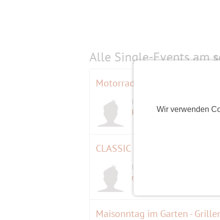
Alle Single-Events am
s
Motorrad-Tagestour
Initiator
Wir verwenden Co
D
Rene
(64)
CLASSIC DAYS BERLIN 2023 au
Initiator
roxirider
(55)
Maisonntag im Garten - Grille