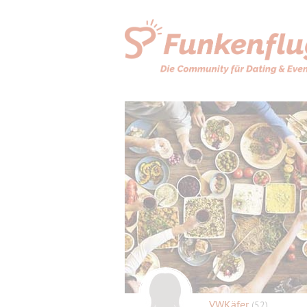
VWKäfer
(52)