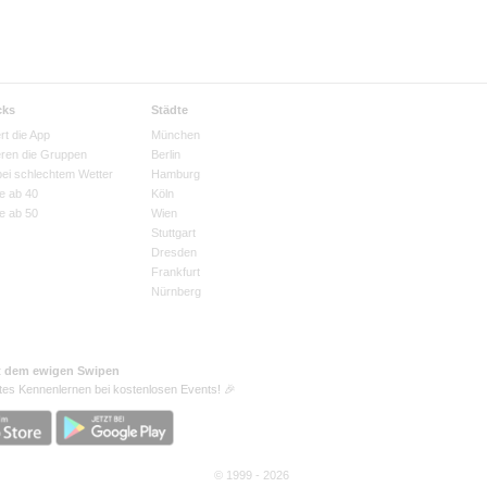
cks
Städte
rt die App
München
eren die Gruppen
Berlin
bei schlechtem Wetter
Hamburg
e ab 40
Köln
e ab 50
Wien
Stuttgart
Dresden
Frankfurt
Nürnberg
t dem ewigen Swipen
tes Kennenlernen bei kostenlosen Events! 🎉
© 1999 - 2026