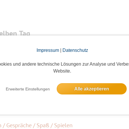
elben Tag
Impressum
|
Datenschutz
okies und andere technische Lösungen zur Analyse und Verbe
ieses Event hatte keine Anmeldungen
Website.
f dem Kurfürstendamm (Oldtimer - Ausstellung)
Alle akzeptieren
Erweiterte Einstellungen
10 Anmeldungen
n / Gespräche / Spaß / Spielen