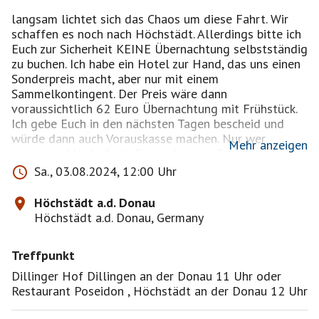
langsam lichtet sich das Chaos um diese Fahrt. Wir
schaffen es noch nach Höchstädt. Allerdings bitte ich
Euch zur Sicherheit KEINE Übernachtung selbstständig
zu buchen. Ich habe ein Hotel zur Hand, das uns einen
Sonderpreis macht, aber nur mit einem
Sammelkontingent. Der Preis wäre dann
voraussichtlich 62 Euro Übernachtung mit Frühstück.
Ich gebe Euch in den nächsten Tagen bescheid und
würde dann auch Vorauskasse machen. Nur wer
Mehr anzeigen
vorweg zahlt darf mit. Sorry, aber aus Schaden wird
man klug.
Sa., 03.08.2024, 12:00 Uhr
Ich brauche noch einige Eckdaten der großen
Schlachtfeldführung, damit ich unsere
Höchstädt a.d. Donau
Essensmöglichkeiten, Abholung etc. planen kann. Also
Höchstädt a.d. Donau, Germany
bitte noch etwas Geduld.
In etwa sieht das Wochenende aber nun so aus:
Treffpunkt
Voraussichtliche Planung:
Dillinger Hof Dillingen an der Donau 11 Uhr oder
Restaurant Poseidon , Höchstädt an der Donau 12 Uhr
8.6.2024