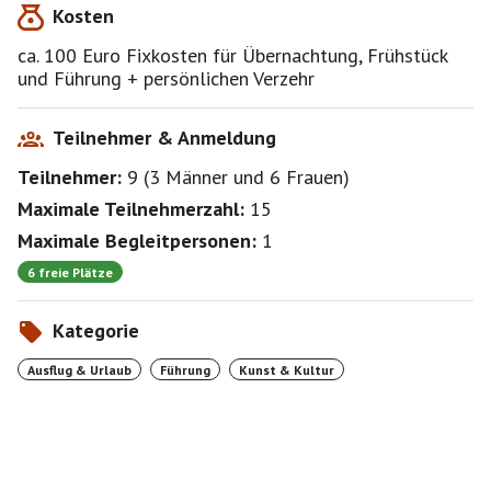
Kosten
Abfahrt München PASING
8:33 Uhr mit dem RE9
ca. 100 Euro Fixkosten für Übernachtung, Frühstück
Umsteigen in Augsburg und Donauwörth
und Führung + persönlichen Verzehr
Ankunft Höchstädt Donau 10:31
Ausgedehntes Frühstück
Teilnehmer & Anmeldung
Teilnehmer:
9
(
3 Männer
und
6 Frauen
)
13 Uhr: Schlachtfeldführung Höchstädt (23 Kilometer
- bitte gutes Schuhwerk mitbringen)
Maximale Teilnehmerzahl:
15
Maximale Begleitpersonen:
1
Abendessen
6 freie Plätze
9.6.
Kategorie
Frühstück
Schloß und Schloßmuseum Höchstädt
Ausflug & Urlaub
Führung
Kunst & Kultur
Mittagessen
Rückfahrt 16:32 Höchstädt - München
Ankunft in München: ca. 18:26