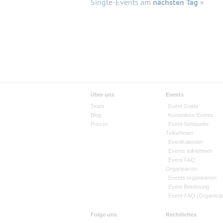
Single-Events am
nächsten Tag
»
Über uns
Events
Team
Event Guide
Blog
Kostenlose Events
Presse
Event-Netiquette
Teilnehmen
Eventkalender
Events teilnehmen
Event-FAQ
Organisieren
Events organisieren
Event Belohnung
Event-FAQ (Organisat
Folge uns
Rechtliches