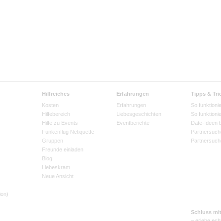
Hilfreiches
Erfahrungen
Tipps & Tri
Kosten
Erfahrungen
So funktionie
Hilfebereich
Liebesgeschichten
So funktioni
Hilfe zu Events
Eventberichte
Date-Ideen 
Funkenflug Netiquette
Partnersuch
Gruppen
Partnersuch
Freunde einladen
Blog
Liebeskram
Neue Ansicht
ion)
Schluss mi
– erlebe ech