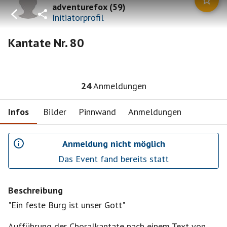
adventurefox
(
59
)
Initiatorprofil
Kantate Nr. 80
24
Anmeldungen
Infos
Bilder
Pinnwand
Anmeldungen
Anmeldung nicht möglich
Das Event fand bereits statt
Beschreibung
"Ein feste Burg ist unser Gott"
Aufführung der Choralkantate nach einem Text von