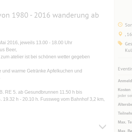
r von 1980 - 2016 wanderung ab
Son
, 1
Mai 2016, jeweils 13.00 - 18.00 Uhr
Ges
us Beer,
Kul
zum atelier ist bei schönen wetter gegeben
Eventi
lte und warme Getränke Apfelkuchen und
-
Anmeld
Kosten
.B. RE 5. ab Gesundbrunnen 11.50 h bis
jeder se
B. 19.32 h - 20.10 h. Fussweg vom Bahnhof 3,2 km,
Altersb
Teilneh
Max. Te
Max. Be