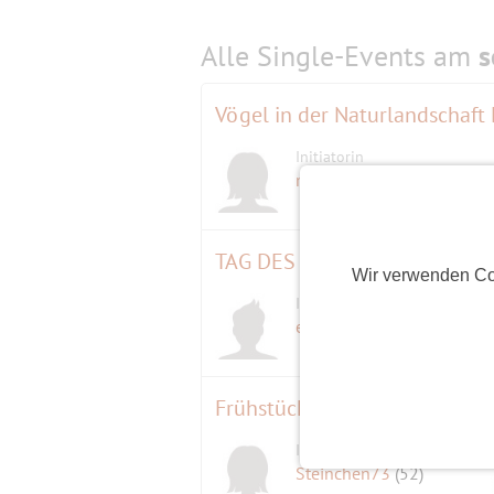
Alle Single-Events am
s
Vögel in der Naturlandschaft
Initiatorin
D
maßliebchen
(81)
TAG DES OFFENEN ATELIERS
Wir verwenden Co
Initiator
D
ennos56
(70)
Frühstücken und Bummel übe
Initiatorin
Steinchen73
(52)