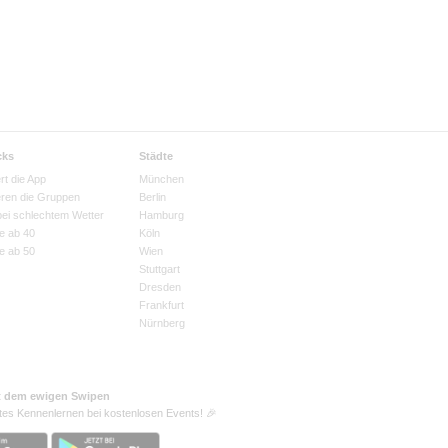
cks
Städte
rt die App
München
eren die Gruppen
Berlin
bei schlechtem Wetter
Hamburg
e ab 40
Köln
e ab 50
Wien
Stuttgart
Dresden
Frankfurt
Nürnberg
t dem ewigen Swipen
tes Kennenlernen bei kostenlosen Events! 🎉