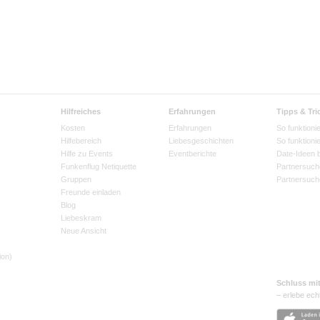
Hilfreiches
Erfahrungen
Tipps & Tri
Kosten
Erfahrungen
So funktionie
Hilfebereich
Liebesgeschichten
So funktioni
Hilfe zu Events
Eventberichte
Date-Ideen 
Funkenflug Netiquette
Partnersuch
Gruppen
Partnersuch
Freunde einladen
Blog
Liebeskram
Neue Ansicht
ion)
Schluss mi
– erlebe ech