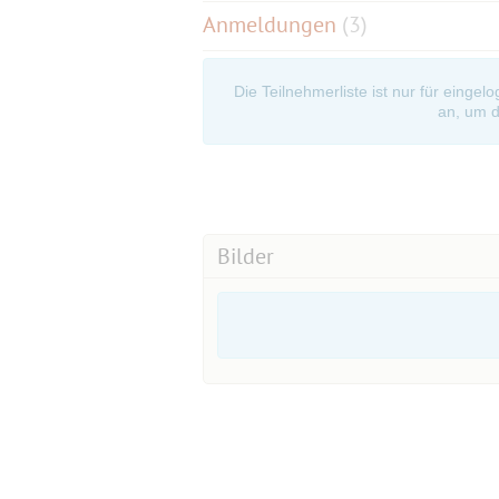
Anmeldungen
(3)
Die Teilnehmerliste ist nur für eingel
an, um d
Bilder