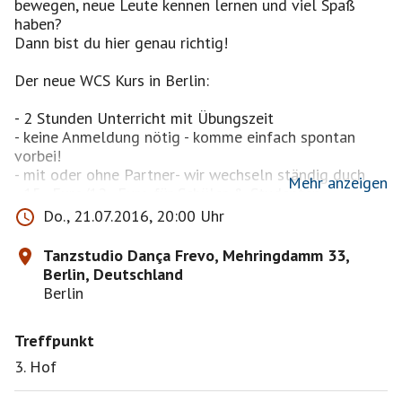
bewegen, neue Leute kennen lernen und viel Spaß
haben?
Dann bist du hier genau richtig!
Der neue WCS Kurs in Berlin:
- 2 Stunden Unterricht mit Übungszeit
- keine Anmeldung nötig - komme einfach spontan
vorbei!
- mit oder ohne Partner- wir wechseln ständig duch
Mehr anzeigen
- 15,- Euro/12,- Euro für Schüler & Studenten,
Bezahlung vor Kursbeginn
Do., 21.07.2016, 20:00 Uhr
- erste Teilnahme zum Kennen Lernen nur 10,- Euro
- Unterricht auf Deutsch und Englisch
Tanzstudio Dança Frevo, Mehringdamm 33,
- Bitte saubere Schuhe oder Tanzschuhe mitbringen!
Berlin, Deutschland
Berlin
Achtung: Eingang über den 3. Hof!
Treffpunkt
Nicht wundern, wenn sich hier über die Plattform
wenig Leute anmelden - wir sind meist so um die 10
3. Hof
Teilnehmer, sehr gemischtes Alter.