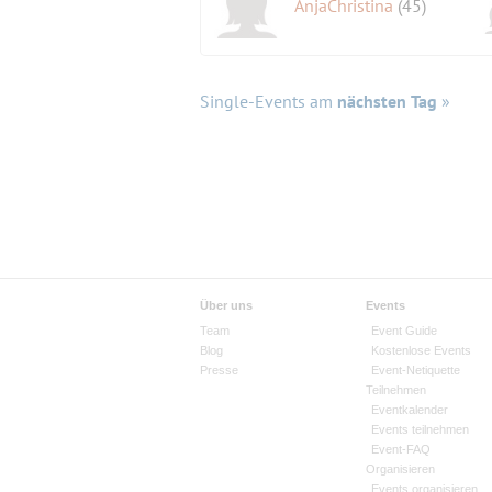
AnjaChristina
(45)
Single-Events am
nächsten Tag
»
Über uns
Events
Team
Event Guide
Blog
Kostenlose Events
Presse
Event-Netiquette
Teilnehmen
Eventkalender
Events teilnehmen
Event-FAQ
Organisieren
Events organisieren