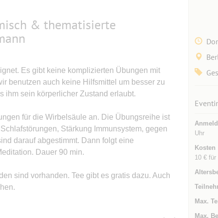
misch & thematisierte
rmann
Don
Ber
ignet. Es gibt keine komplizierten Übungen mit
Ges
ir benutzen auch keine Hilfsmittel um besser zu
s ihm sein körperlicher Zustand erlaubt.
Eventi
ngen für die Wirbelsäule an. Die Übungsreihe ist
Anmeld
n Schlafstörungen, Stärkung Immunsystem, gegen
Uhr
sind darauf abgestimmt. Dann folgt eine
Kosten
editation. Dauer 90 min.
10 € für
Altersb
en sind vorhanden. Tee gibt es gratis dazu. Auch
ehen.
Teilneh
Max. Te
Max. Be