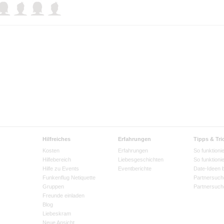
Hilfreiches
Erfahrungen
Tipps & Tri
Kosten
Erfahrungen
So funktionie
Hilfebereich
Liebesgeschichten
So funktioni
Hilfe zu Events
Eventberichte
Date-Ideen 
Funkenflug Netiquette
Partnersuch
Gruppen
Partnersuch
Freunde einladen
Blog
Liebeskram
Neue Ansicht