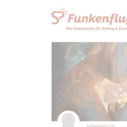
indianlady
(59)