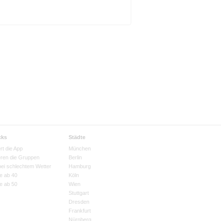
cks
Städte
rt die App
München
eren die Gruppen
Berlin
bei schlechtem Wetter
Hamburg
e ab 40
Köln
e ab 50
Wien
Stuttgart
Dresden
Frankfurt
Nürnberg