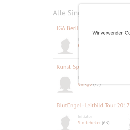
Alle Single-Events am
s
IGA Berlin zum halben Preis - 
Wir verwenden Co
Initiator
Henry
(64)
Kunst-Spaziergang
Initiatorin
D
Ginkgo
(77)
BlutEngel - Leitbild Tour 201
Initiator
Störtebeker
(63)