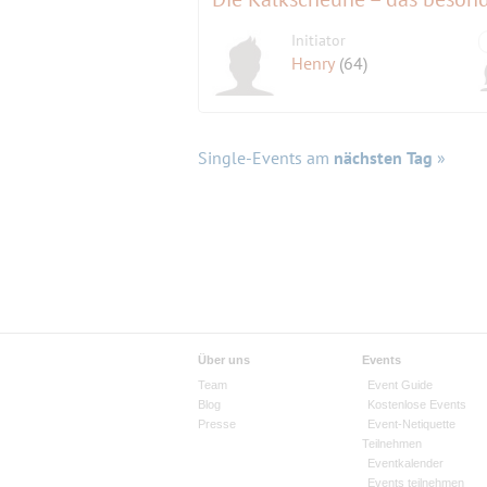
Initiator
Henry
(64)
Single-Events am
nächsten Tag
»
Über uns
Events
Team
Event Guide
Blog
Kostenlose Events
Presse
Event-Netiquette
Teilnehmen
Eventkalender
Events teilnehmen