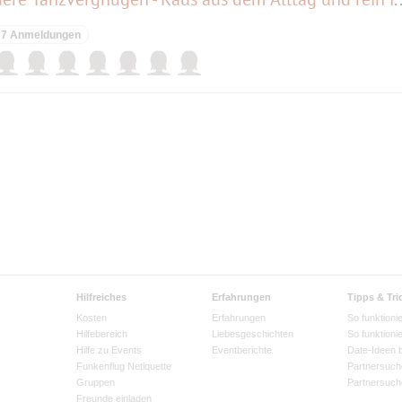
7 Anmeldungen
Hilfreiches
Erfahrungen
Tipps & Tri
Kosten
Erfahrungen
So funktionie
Hilfebereich
Liebesgeschichten
So funktioni
Hilfe zu Events
Eventberichte
Date-Ideen 
Funkenflug Netiquette
Partnersuch
Gruppen
Partnersuch
Freunde einladen