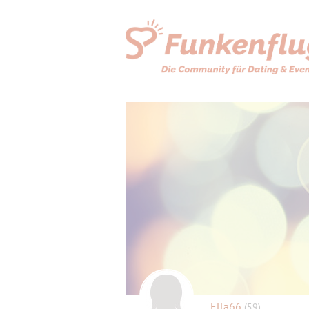
Ella66
(59)