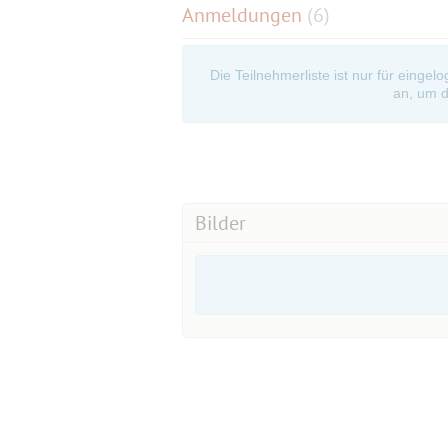
Anmeldungen
(6)
Die Teilnehmerliste ist nur für eingel
an, um d
Bilder