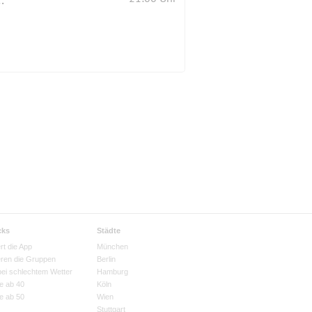
cks
Städte
rt die App
München
eren die Gruppen
Berlin
bei schlechtem Wetter
Hamburg
e ab 40
Köln
e ab 50
Wien
Stuttgart