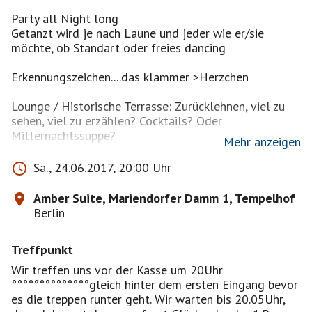
Party all Night long
Getanzt wird je nach Laune und jeder wie er/sie
möchte, ob Standart oder freies dancing
Erkennungszeichen....das klammer >Herzchen
Lounge / Historische Terrasse: Zurücklehnen, viel zu
sehen, viel zu erzählen? Cocktails? Oder
Mitternachtssuppe?
Mehr anzeigen
garderobe wer braucht...nur 2 euro
Sa., 24.06.2017, 20:00 Uhr
Surface Club
Amber Suite, Mariendorfer Damm 1, Tempelhof
Berlin
Eintritt: 12 € ab 20 Uhr
Treffpunkt
Ab 22:00 Uhr öffnet der Danceclub seine Pforten. Die
gute alte Zeit der amerikanisch geprägten Berliner
Wir treffen uns vor der Kasse um 20Uhr
Clubszene lebt!
°°°°°°°°°°°°°°gleich hinter dem ersten Eingang bevor
es die treppen runter geht. Wir warten bis 20.05Uhr,
Kommt und genießt einzigartige Clubatmosphäre mit