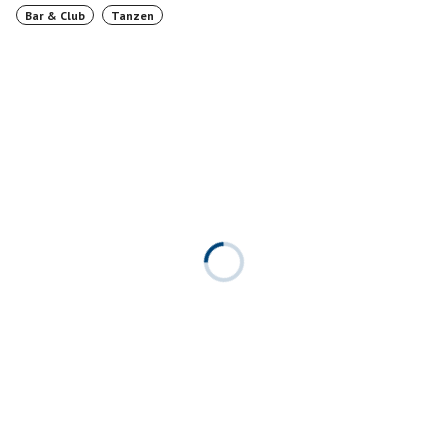
Bar & Club
Tanzen
Anfahrtsbeschreibung:
AMBER SUITE | im Ullsteinhaus | Mariendorfer Damm
1 | 12099 Berlin
U6 Ullsteinhaus
wer mit der U BAHN kommt U6 richtung Alt
Marienfelde vorne aussteigen, treppe hoch und links,
dann stehst du direkt vor dem ullsteinhaus.
eine Bitte....wir warten GEMEINSAM oben, jeder
bekommt erst das klammerherzchen, dann 20.10 Uhr
eintritt...gemeinsam