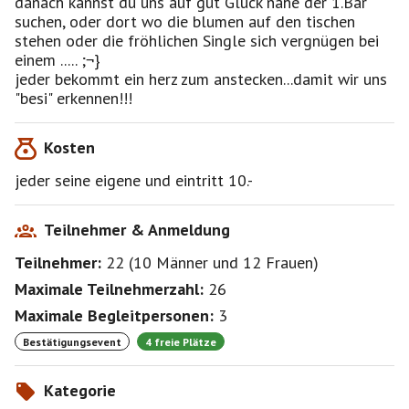
danach kannst du uns auf gut Glück nahe der 1.Bar
Oldschool Music pur!
suchen, oder dort wo die blumen auf den tischen
stehen oder die fröhlichen Single sich vergnügen bei
Live: MC SAEED!
einem ..... ;¬}
jeder bekommt ein herz zum anstecken...damit wir uns
DanceClub: 22 - 06 Uhr
"besi" erkennen!!!
Kosten
SPECIAL: Im DanceClub begrüßt Sie an diesem Abend
jeder seine eigene und eintritt 10.-
ein Triumvirat bestehend aus DJ Shy, DJ Smooth & DJ
MiBA an den Plattenspielern. Diese Jungs lassen keine
Gelegenheit aus die Party bis ans Limit zu pushen. Hit
Teilnehmer & Anmeldung
Music, Black, R`n`B, Dance und House....
Teilnehmer:
22
(
10 Männer
und
12 Frauen
)
Maximale Teilnehmerzahl:
26
Für Raucher gibt es die offene Terasse mit Blick auf
Maximale Begleitpersonen:
3
die See
Bestätigungsevent
4 freie Plätze
Kategorie
http://www.ambersuite.info/events/index.html