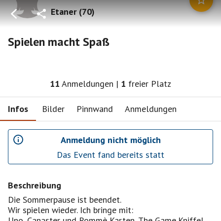
Etaner
(
70
)
Spielen macht Spaß
11
Anmeldungen
|
1
freier Platz
Infos
Bilder
Pinnwand
Anmeldungen
Anmeldung nicht möglich
Das Event fand bereits statt
Beschreibung
Die Sommerpause ist beendet.
Wir spielen wieder. Ich bringe mit:
Uno, Canaster und Rommè Karten, The Game,Kniffel,