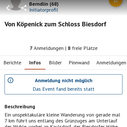
Berndlin
(
68
)
Initiatorprofil
Von Köpenick zum Schloss Biesdorf
7
Anmeldungen
|
8
freie Plätze
Berichte
Infos
Bilder
Pinnwand
Anmeldungen
Anmeldung nicht möglich
Das Event fand bereits statt
Beschreibung
Ein unspektakuläre kleine Wanderung von gerade mal
7 km führt uns entlang des Grünzuges am Unterlauf
der Wuhle, vorbei an Kaulsdorf, der Biesdorfer Höhe