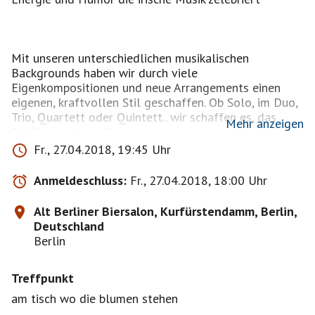
Mit unseren unterschiedlichen musikalischen
Backgrounds haben wir durch viele
Eigenkompositionen und neue Arrangements einen
eigenen, kraftvollen Stil geschaffen. Ob Solo, im Duo,
Trio, Quartett oder Quintett.. wir schaffen es, das
Mehr anzeigen
Publikum mitzureißen.
Fr., 27.04.2018, 19:45 Uhr
Anmeldeschluss:
Fr., 27.04.2018, 18:00 Uhr
Wir schaffen auch locker den Spagat zwischen einer
Fülle an Eigenkompositionen, die auch Elemente aus
Alt Berliner Biersalon, Kurfürstendamm, Berlin,
anderen Stilrichtungen aufweisen und den nie
Deutschland
langweilig werdenden traditionellen irischen Songs
Berlin
und Tunes.
Treffpunkt
am tisch wo die blumen stehen
Mal kantig, ungezügelt und kraftstrotzend: Rasant