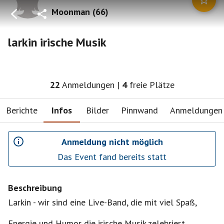
Moonman
(
66
)
larkin irische Musik
22
Anmeldungen
|
4
freie Plätze
Berichte
Infos
Bilder
Pinnwand
Anmeldungen
Anmeldung nicht möglich
Das Event fand bereits statt
Beschreibung
Larkin - wir sind eine Live-Band, die mit viel Spaß,
Energie und Humor die irische Musik zelebriert