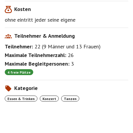
gespielte Fiddle-Tunes aus Attilas Teufelsgeige und
Kosten
dann wieder verspielt und beschwingt …. live ein
unvergessliches Erlebnis! ...aber Achtung: Diese Musik
ohne eintritt jeder seine eigene
macht süchtig und gefährdet die Langeweile!
spielbeginn ca 21.30 uhr
Teilnehmer & Anmeldung
plätzegarantie gibt es nicht
Teilnehmer:
22
(
9 Männer
und
13 Frauen
)
Maximale Teilnehmerzahl:
26
Maximale Begleitpersonen:
3
4 freie Plätze
Kategorie
Essen & Trinken
Konzert
Tanzen