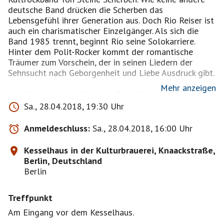
deutsche Band drücken die Scherben das
Lebensgefühl ihrer Generation aus. Doch Rio Reiser ist
auch ein charismatischer Einzelgänger. Als sich die
Band 1985 trennt, beginnt Rio seine Solokarriere.
Hinter dem Polit-Rocker kommt der romantische
Träumer zum Vorschein, der in seinen Liedern der
Sehnsucht nach Geborgenheit und Liebe Ausdruck gibt.
Mehr anzeigen
Jan Plewka und die Schwarz-Rote Heilsarmee stellen
diesen verletzlichen Rio ins Zentrum ihres Abends. Und
Sa., 28.04.2018, 19:30 Uhr
wenn sie die Lieder des ehemaligen „Königs von
Deutschland“ spielen wie etwa „Halt Dich an Deiner
Anmeldeschluss:
Sa., 28.04.2018, 16:00 Uhr
Liebe fest“, „Alles Lüge“, „Junimond“ oder „Für immer
Dich“, dann geht das über ein bloßes Rockkonzert weit
Kesselhaus in der Kulturbrauerei, Knaackstraße,
hinaus. Denn Jan Plewka, der Frontmann von Selig, ist
Berlin, Deutschland
an diesem Abend Sänger, Musiker und Schauspieler
Berlin
zugleich. Er ist ganz dicht bei seinem Idol und bleibt
doch immer er selbst.
Treffpunkt
Und das Publikum ist fassungslos, begeistert, berührt.
Am Eingang vor dem Kesselhaus.
Es erliegt seiner Stimme und seinem Charme