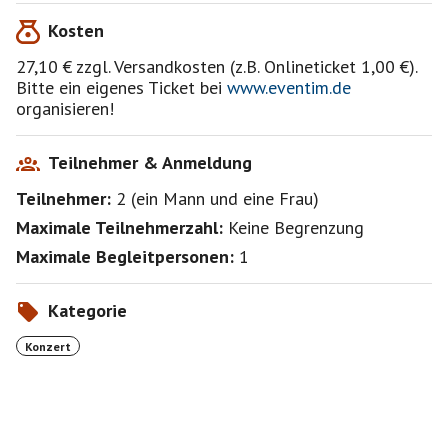
gleichermaßen. So ist „Jan Plewka singt Rio Reiser“ in
Kosten
Hamburg bereits Kult reinsten Wassers und die
Vorstellungen in der Regel schon Wochen vorher
27,10 € zzgl. Versandkosten (z.B. Onlineticket 1,00 €).
ausverkauft. „Wer vor Glück heulen möchte“, schrieb zur
Bitte ein eigenes Ticket bei
www.eventim.de
Premiere das Hamburger Abendblatt, „muß sich diesen
organisieren!
Abend anschauen.“
Teilnehmer & Anmeldung
Teilnehmer:
2
(
ein Mann
und
eine Frau
)
Maximale Teilnehmerzahl:
Keine Begrenzung
Maximale Begleitpersonen:
1
Kategorie
Konzert