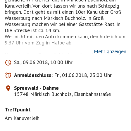
Kanuverleih. Von dort lassen wir uns nach Schlepzig
bringen. Dort geht es mit einen 10er Kanu über Groß
Wasserburg nach Märkisch Buchholz. In Groß
Wasserburg machen wir bei einer Gaststätte Rast. In
Die Strecke ist ca. 14 km.
Wer nicht mit den Auto kommen kann, den hole ich um
9.37 Uhr vom Zug in Halbe ab.
Mehr anzeigen
Nach der Kanu-Tour möchte ich mit euch bei mir zu
Hause grillen. Da bitte ich, das jeder für das Grillen
Sa., 09.06.2018, 10:00 Uhr
etwas mitbringt.
Anmeldeschluss:
Fr., 01.06.2018, 23:00 Uhr
Bei einen großen Andrang, kann ich noch ein zweites
10er Kanu ordern.
Spreewald - Dahme
15748 Märkisch Buchholz, Eisenbahnstraße
02.04.2018 So, jetzt habe ich das zweite Kanu
gesichert. Aber es können nicht alle zum Grillen mit
Treffpunkt
kommen. Das Grillen wird bei mir zu Hause stattfinden
und ich werde eine Auswahl treffen, die dabei sein
Am Kanuverleih
können.