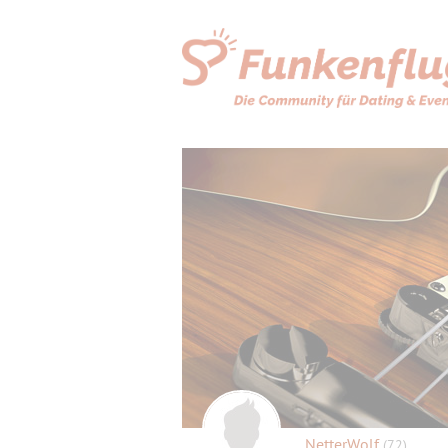
NetterWolf
(72)