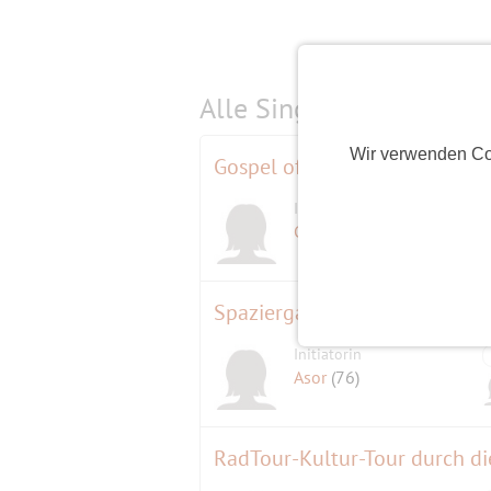
Alle Single-Events am
s
Wir verwenden Co
Initiatorin
Claudi Tegel
(70)
Spaziergang um den Schlach
Initiatorin
Asor
(76)
RadTour-Kultur-Tour durch d