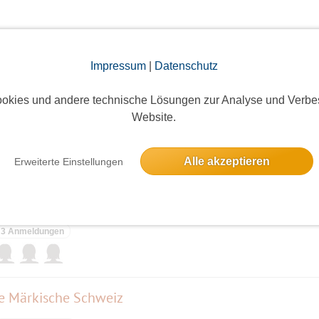
elben Tag
Impressum
|
Datenschutz
okies und andere technische Lösungen zur Analyse und Verbe
Gospel of Aretha Franklin, Chorprojekt - vorletzte Probe vor dem Konzer
Website.
4 Anmeldungen
Alle akzeptieren
Erweiterte Einstellungen
ten See
3 Anmeldungen
ie Märkische Schweiz