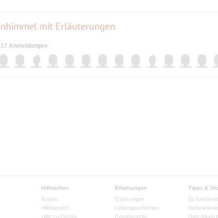
enhimmel mit Erläuterungen
17 Anmeldungen
Hilfreiches
Erfahrungen
Tipps & Tri
Kosten
Erfahrungen
So funktionie
Hilfebereich
Liebesgeschichten
So funktioni
Hilfe zu Events
Eventberichte
Date-Ideen 