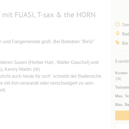
 mit FUASI, T-sax & the HORN
Sam
Bad
in und Fangemeinde groß. Bei Belieben "BeSi"
Bar
Eventi
weiteren Saxen (Herbie Hart , Walter Gauchel) und
, Kenny Martin (dr)
Kosten
richt auch heute für sich" schreibt der Badensche
19€
e mit ihm verwandt oder verschwägert zu sein.
Teilneh
rt)
Max. Te
Max. Be