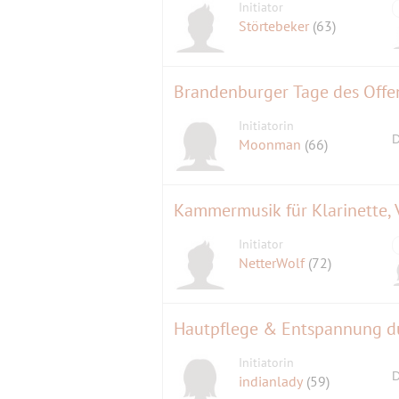
Initiator
Störtebeker
(63)
Brandenburger Tage des Offen
Initiatorin
D
Moonman
(66)
Kammermusik für Klarinette, 
Initiator
NetterWolf
(72)
Initiatorin
D
indianlady
(59)