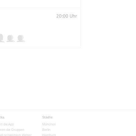
20:00 Uhr
cks
Städte
rt die App
München
eren die Gruppen
Berlin
bei schlechtem Wetter
Hamburg