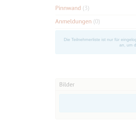
Pinnwand
(
3
)
Anmeldungen
(0)
Die Teilnehmerliste ist nur für eingel
an, um d
Bilder