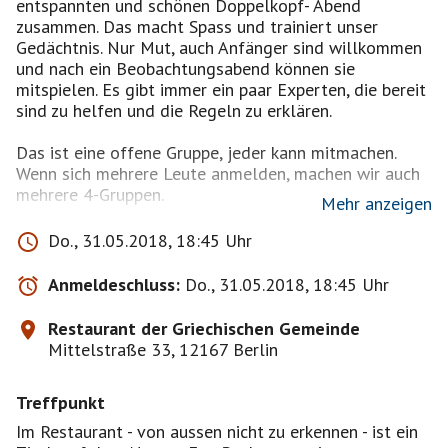
entspannten und schönen Doppelkopf- Abend
zusammen. Das macht Spass und trainiert unser
Gedächtnis. Nur Mut, auch Anfänger sind willkommen
und nach ein Beobachtungsabend können sie
mitspielen. Es gibt immer ein paar Experten, die bereit
sind zu helfen und die Regeln zu erklären.
Das ist eine offene Gruppe, jeder kann mitmachen.
Wenn sich mehrere Leute anmelden, machen wir auch
mehrere 4-Gruppen.
Mehr anzeigen
In den Räumen von der Griechischen Gemeinde werden
Do., 31.05.2018, 18:45 Uhr
Tavli oder auch Kartenspiele gespielt. Es ist ruhiger
als im Pub und es wird nicht geraucht. Es gibt leckere
Anmeldeschluss:
Do., 31.05.2018, 18:45 Uhr
Kleinigkeiten zum Essen, wenn man Appetit oder
Hunger hat. Beim schönen Wetter spielen wir im
Restaurant der Griechischen Gemeinde
Garten. Bitte meldet Euch verbindlich an!
Mittelstraße 33, 12167 Berlin
Treffpunkt
Im Restaurant - von aussen nicht zu erkennen - ist ein