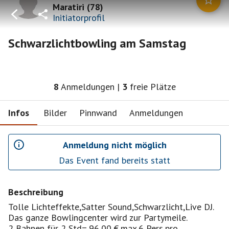
Maratiri
(
78
)
Initiatorprofil
Schwarzlichtbowling am Samstag
8
Anmeldungen
|
3
freie Plätze
Infos
Bilder
Pinnwand
Anmeldungen
Anmeldung nicht möglich
Das Event fand bereits statt
Beschreibung
Tolle Lichteffekte,Satter Sound,Schwarzlicht,Live DJ.
Das ganze Bowlingcenter wird zur Partymeile.
2 Bahnen für 2 Std=,96,00 €,max.6 Pers,pro