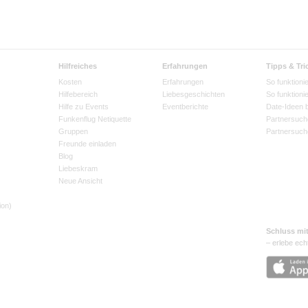
Hilfreiches
Erfahrungen
Tipps & Tri
Kosten
Erfahrungen
So funktionie
Hilfebereich
Liebesgeschichten
So funktioni
Hilfe zu Events
Eventberichte
Date-Ideen 
Funkenflug Netiquette
Partnersuch
Gruppen
Partnersuch
Freunde einladen
Blog
Liebeskram
Neue Ansicht
ion)
Schluss mi
– erlebe ech