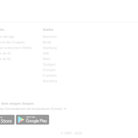
cks
Städte
rt die App
München
eren die Gruppen
Berlin
bei schlechtem Wetter
Hamburg
e ab 40
Köln
e ab 50
Wien
Stuttgart
Dresden
Frankfurt
Nürnberg
t dem ewigen Swipen
tes Kennenlernen bei kostenlosen Events! 🎉
© 1999 - 2026