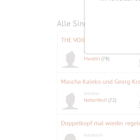
Alle Single-Events am
s
THE VOICE Senior (Aufzeichnu
Initiator
Maratiri
(78)
Mascha Kaleko und Georg Kre
Initiator
NetterWolf
(72)
Doppelkopf mal wieder regel
Initiatorin