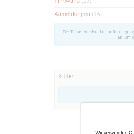
Pinnwand
(
15
)
Anmeldungen
(16)
Die Teilnehmerliste ist nur für eingel
an, um d
Bilder
Wir verwenden Co