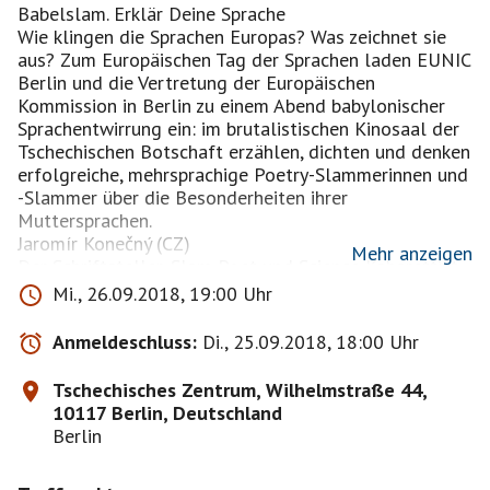
Babelslam. Erklär Deine Sprache
Wie klingen die Sprachen Europas? Was zeichnet sie
aus? Zum Europäischen Tag der Sprachen laden EUNIC
Berlin und die Vertretung der Europäischen
Kommission in Berlin zu einem Abend babylonischer
Sprachentwirrung ein: im brutalistischen Kinosaal der
Tschechischen Botschaft erzählen, dichten und denken
erfolgreiche, mehrsprachige Poetry-Slammerinnen und
-Slammer über die Besonderheiten ihrer
Muttersprachen.
Jaromír Konečný (CZ)
Mehr anzeigen
Der Schriftsteller, Slam Poet und Science Kabarettist
tritt seit 1992 auf deutschsprachigen Bühnen, aber
Mi., 26.09.2018, 19:00 Uhr
auch auf Bühnen in seiner alten Heimat Tschechien
auf. Schriftsteller und Bühnenliterat ist er geworden,
Anmeldeschluss:
Di., 25.09.2018, 18:00 Uhr
weil „man so die meisten Menschen belabern kann. In
der Kneipe hören dir nur fünf Leute zu“.
Tschechisches Zentrum, Wilhelmstraße 44,
Jessy James LaFleur (BE)
10117 Berlin, Deutschland
In Aachen geboren, in Belgien aufgewachsen, hat Jessy
Berlin
ihre Musik und Poesie bereits in über 15 Ländern und
in 3 verschiedenen Sprachen