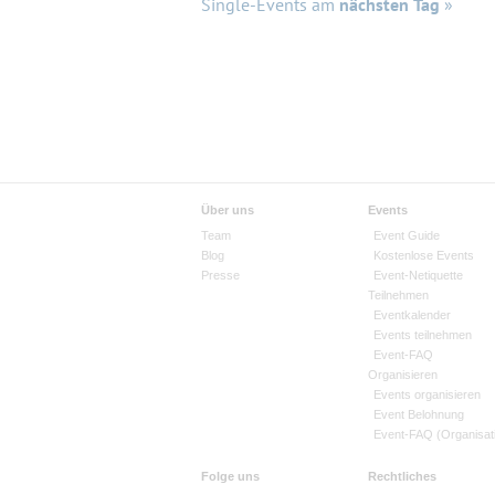
Single-Events am
nächsten Tag
»
Über uns
Events
Team
Event Guide
Blog
Kostenlose Events
Presse
Event-Netiquette
Teilnehmen
Eventkalender
Events teilnehmen
Event-FAQ
Organisieren
Events organisieren
Event Belohnung
Event-FAQ (Organisat
Folge uns
Rechtliches