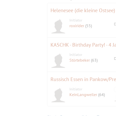
Helenesee (die kleine Ostsee)
Initiator
D
roxirider
(55)
KASCHK - Birthday Party! - 4 J
Initiator
D
Störtebeker
(63)
Russisch Essen in Pankow/Pr
Initiator
KeinLangweiler
(64)