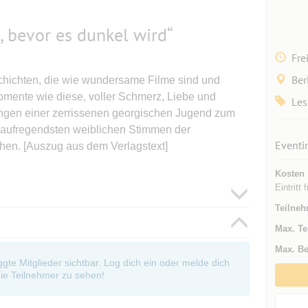
, bevor es dunkel wird“
Fre
Ber
schichten, die wie wundersame Filme sind und
omente wie diese, voller Schmerz, Liebe und
Les
ungen einer zerrissenen georgischen Jugend zum
r aufregendsten weiblichen Stimmen der
Eventi
hen. [Auszug aus dem Verlagstext]
Kosten
Eintritt f
Teilneh
Max. Te
Max. Be
oggte Mitglieder sichtbar. Log dich ein oder melde dich
ie Teilnehmer zu sehen!