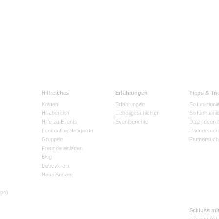
Hilfreiches
Erfahrungen
Tipps & Tri
Kosten
Erfahrungen
So funktionie
Hilfebereich
Liebesgeschichten
So funktioni
Hilfe zu Events
Eventberichte
Date-Ideen 
Funkenflug Netiquette
Partnersuch
Gruppen
Partnersuch
Freunde einladen
Blog
Liebeskram
Neue Ansicht
ion)
Schluss mi
– erlebe ech