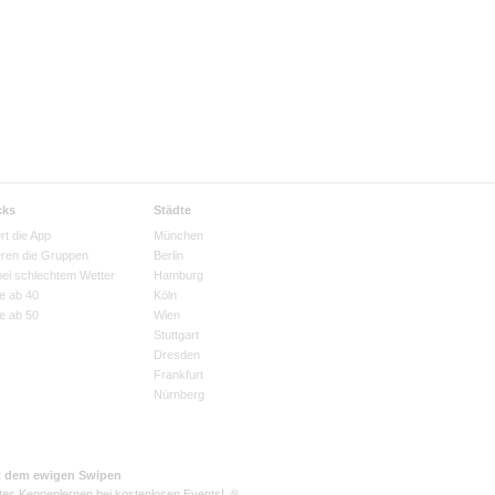
cks
Städte
rt die App
München
eren die Gruppen
Berlin
bei schlechtem Wetter
Hamburg
e ab 40
Köln
e ab 50
Wien
Stuttgart
Dresden
Frankfurt
Nürnberg
t dem ewigen Swipen
tes Kennenlernen bei kostenlosen Events! 🎉