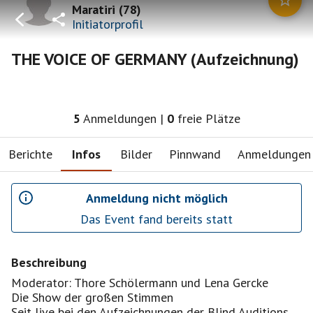
Maratiri
(
78
)
Initiatorprofil
THE VOICE OF GERMANY (Aufzeichnung)
5
Anmeldungen
|
0
freie Plätze
Berichte
Infos
Bilder
Pinnwand
Anmeldungen
Anmeldung nicht möglich
Das Event fand bereits statt
Beschreibung
Moderator: Thore Schölermann und Lena Gercke
Die Show der großen Stimmen
Seit live bei den Aufzeichnungen der Blind Auditions