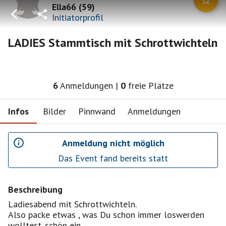
Ella66
(
59
)
Initiatorprofil
LADIES Stammtisch mit Schrottwichteln
6
Anmeldungen
|
0
freie Plätze
Infos
Bilder
Pinnwand
Anmeldungen
Anmeldung nicht möglich
Das Event fand bereits statt
Beschreibung
Ladiesabend mit Schrottwichteln.
Also packe etwas , was Du schon immer loswerden
wolltest. schön ein.