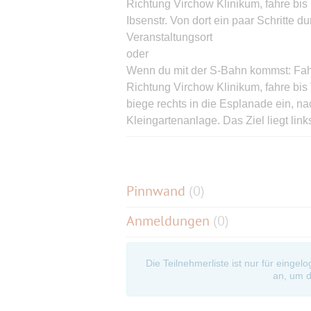
Richtung Virchow Klinikum, fahre bis B
Ibsenstr. Von dort ein paar Schritte 
Veranstaltungsort
oder
Wenn du mit der S-Bahn kommst: Fahr
Richtung Virchow Klinikum, fahre bis V
biege rechts in die Esplanade ein, na
Kleingartenanlage. Das Ziel liegt link
oder
Wenn du mit der S-Bahn kommst: Fahr
die Bornholmer Str. Richtung Schönhau
links einbiegen und am Ende dem Weg
Pinnwand
(
0
)
Wenn du mit der S-Bahn kommst: Fahre
Anmeldungen
(0)
Vinetastr., laufe Richtung Stadtmitte 
nach ca. 400 Meter erreichst du die Kl
oder
Die Teilnehmerliste ist nur für eingel
Wenn du mit der U-Bahn kommst: fahre 
an, um d
Meter, biege rechts in die Esplanade 
Kleingartenanlage. Das Ziel liegt link