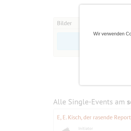
Eingang in die Anlage in 10439 Berlin
Richtung S-Bf Bornholmer Str., M13 B
Esplanade 26 B.
Bilder
Von der S-Bahn in etwa 6 Minuten, vo
erreichen.
Wir verwenden Co
Anfahrt mit dem Auto:
Wenn du mit dem Auto kommst, ist es
Parkplätze vorhanden. (Keine Parkzon
Hier ist der Link für den Lageplan:
http://www.partyinpankow.de/Lagepla
Alle Single-Events am
s
E, E. Kisch, der rasende Report
Initiator