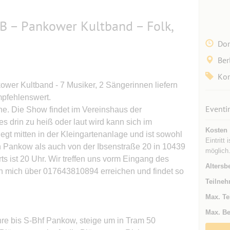
B – Pankower Kultband – Folk,
Don
Ber
Kon
wer Kultband - 7 Musiker, 2 Sängerinnen liefern
mpfehlenswert.
Eventi
he. Die Show findet im Vereinshaus der
s drin zu heiß oder laut wird kann sich im
Kosten
iegt mitten in der Kleingartenanlage und ist sowohl
Eintritt 
n Pankow als auch von der Ibsenstraße 20 in 10439
möglich.
ts ist 20 Uhr. Wir treffen uns vorm Eingang des
Altersb
nn mich über 017643810894 erreichen und findet so
Teilneh
Max. Te
Max. Be
e bis S-Bhf Pankow, steige um in Tram 50