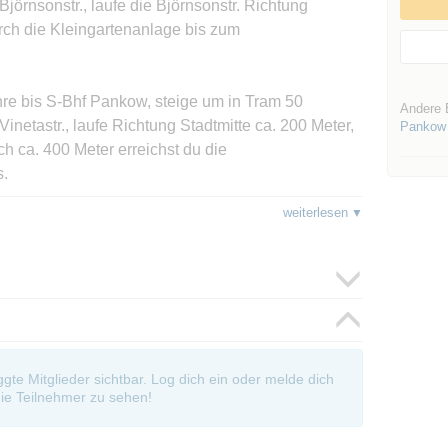
jörnsonstr., laufe die Björnsonstr. Richtung
durch die Kleingartenanlage bis zum
e bis S-Bhf Pankow, steige um in Tram 50
Andere 
inetastr., laufe Richtung Stadtmitte ca. 200 Meter,
Pankow
ch ca. 400 Meter erreichst du die
s.
weiterlesen
e bis S-Bhf Bornholmer Str. mit S1 oder S2,laufe
ser Allee ca. 200 Meter bis zur Björsonstr. Dort
 in der Anlage folgen.
 bis S-Bhf Pankow, steige um in die U2, fahre bis
ca. 200 Meter, biege rechts in die Esplanade ein,
eingartenanlage. Das Ziel liegt links.
oggte Mitglieder sichtbar. Log dich ein oder melde dich
bis Vinetastr., laufe Richtung Stadtmitte ca. 200
ie Teilnehmer zu sehen!
ein, nach ca. 400 Meter erreichst du die
s.