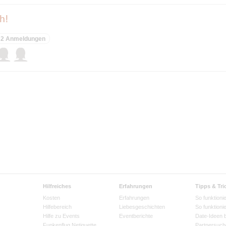
ch!
2 Anmeldungen
Hilfreiches
Erfahrungen
Tipps & Tri
Kosten
Erfahrungen
So funktionie
Hilfebereich
Liebesgeschichten
So funktioni
Hilfe zu Events
Eventberichte
Date-Ideen 
Funkenflug Netiquette
Partnersuch