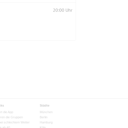
20:00 Uhr
cks
Städte
rt die App
München
eren die Gruppen
Berlin
bei schlechtem Wetter
Hamburg
e ab 40
Köln