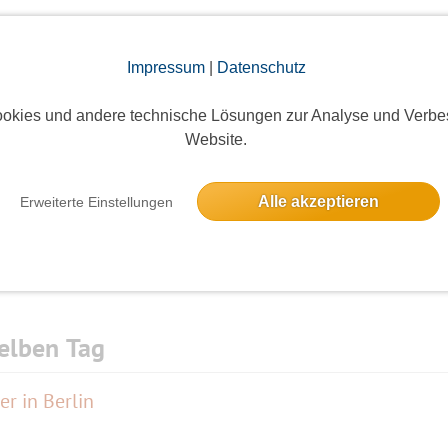
, Ibsenstr. 20 und verlängerte Bergener Str. aus
jörnsonstr. oder Eingang 13187 Berlin, gegenüber
Impressum
|
Datenschutz
n U-Bf Vineta-Str. in etwa 8 Minuten zu Fuß zu
okies und andere technische Lösungen zur Analyse und Verbe
Website.
Die Bildergalerien sind nur für eingeloggte Mitglieder sichtbar.
 günstiger von der Esplanade anzufahren.
e, ich parke oft direkt vorm Eingang zur Anlage)
Alle akzeptieren
Erweiterte Einstellungen
n/lageplan.html
elben Tag
er in Berlin