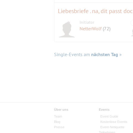
Liebesbriefe . na, dit passt do
Initiator
NetterWolf
(72)
Single-Events am
nächsten Tag
»
Über uns
Events
Team
Event Guide
Blog
Kostenlose Events
Presse
Event-Netiquette
Teilnehmen