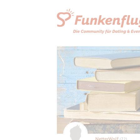
NetterWolf
(72)