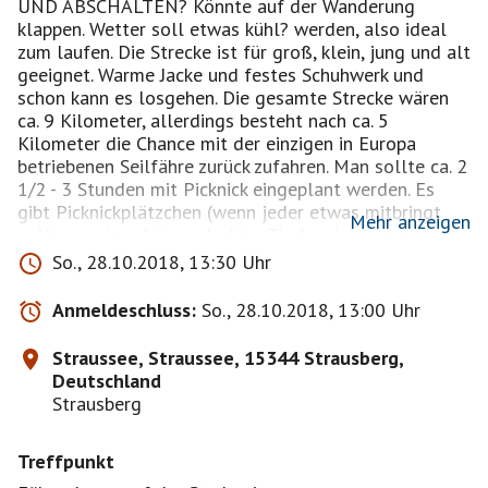
UND ABSCHALTEN? Könnte auf der Wanderung
klappen. Wetter soll etwas kühl? werden, also ideal
zum laufen. Die Strecke ist für groß, klein, jung und alt
geeignet. Warme Jacke und festes Schuhwerk und
schon kann es losgehen. Die gesamte Strecke wären
ca. 9 Kilometer, allerdings besteht nach ca. 5
Kilometer die Chance mit der einzigen in Europa
betriebenen Seilfähre zurück zufahren. Man sollte ca. 2
1/2 - 3 Stunden mit Picknick eingeplant werden. Es
gibt Picknickplätzchen (wenn jeder etwas mitbringt
Mehr anzeigen
sollte es ein schön gedeckter Tisch sein) und man
könnte, wer es möchte im Nachgang noch in ein "Cafe"
So., 28.10.2018, 13:30 Uhr
einkehren. Bei Bedarf würde ich dann Plätze
reservieren.
Anmeldeschluss:
So., 28.10.2018, 13:00 Uhr
Es lohnt sich im jeden Fall. Der 136 ha große
Straussee im Nordosten von Berlin ist überwiegend
Straussee, Straussee, 15344 Strausberg,
Grundwasser gespeist und gehört zu den
Deutschland
landschaftlich reizvollsten Seen in Brandenburg. Das
Strausberg
Wasser ist klar. Mit bloßem Auge kann man in dem
klaren Wasser kleine Fische sehen. Der Weg führt
Treffpunkt
vorbei an Ruheplätzen mit idyllischen Ausblicken auf
den See, vorbei am Strandbad mit dessen