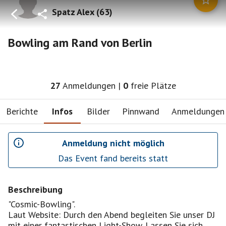
Spatz Alex
(
63
)
Bowling am Rand von Berlin
27
Anmeldungen
|
0
freie Plätze
Berichte
Infos
Bilder
Pinnwand
Anmeldungen
Anmeldung nicht möglich
Das Event fand bereits statt
Beschreibung
"Cosmic-Bowling".
Laut Website: Durch den Abend begleiten Sie unser DJ
mit einer fantastischen Light-Show. Lassen Sie sich