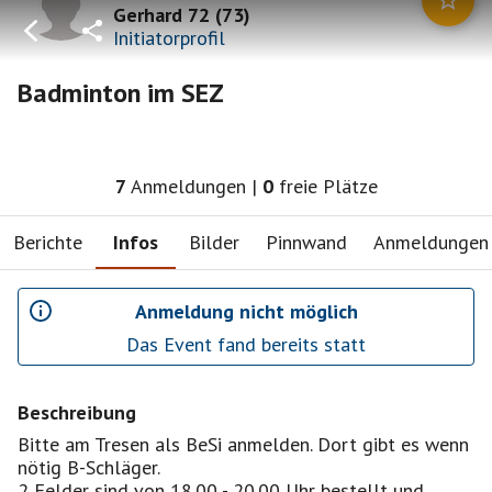
Gerhard 72
(
73
)
Initiatorprofil
Badminton im SEZ
7
Anmeldungen
|
0
freie Plätze
Berichte
Infos
Bilder
Pinnwand
Anmeldungen
Anmeldung nicht möglich
Das Event fand bereits statt
Beschreibung
Bitte am Tresen als BeSi anmelden. Dort gibt es wenn
nötig B-Schläger.
2 Felder sind von 18.00 - 20.00 Uhr bestellt und