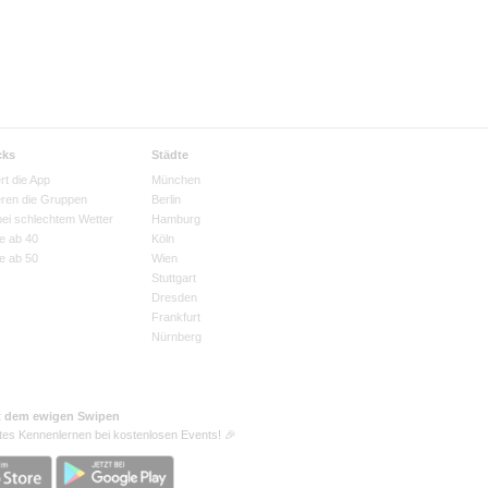
cks
Städte
rt die App
München
eren die Gruppen
Berlin
bei schlechtem Wetter
Hamburg
e ab 40
Köln
e ab 50
Wien
Stuttgart
Dresden
Frankfurt
Nürnberg
t dem ewigen Swipen
tes Kennenlernen bei kostenlosen Events! 🎉