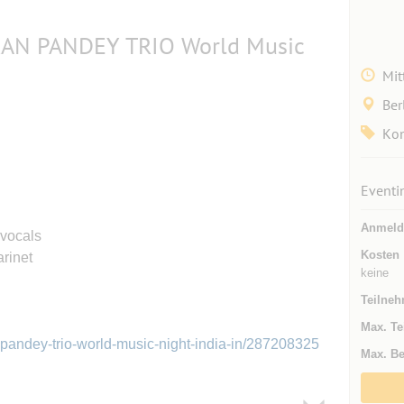
RAN PANDEY TRIO World Music
Mit
Ber
Kon
Eventi
Anmeld
 vocals
Kosten
arinet
keine
Teilneh
Max. Te
n-pandey-trio-world-music-night-india-in/287208325
Max. Be