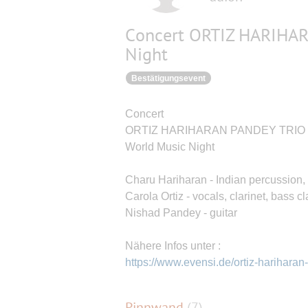
Concert ORTIZ HARIHA
Night
Bestätigungsevent
Concert
ORTIZ HARIHARAN PANDEY TRIO
World Music Night
Charu Hariharan - Indian percussion,
Carola Ortiz - vocals, clarinet, bass cl
Nishad Pandey - guitar
Nähere Infos unter :
https://www.evensi.de/ortiz-harihara
Pinnwand
(
7
)