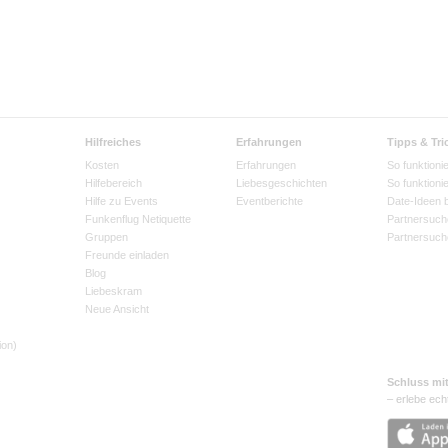
Hilfreiches
Erfahrungen
Tipps & Tri
Kosten
Erfahrungen
So funktionie
Hilfebereich
Liebesgeschichten
So funktioni
Hilfe zu Events
Eventberichte
Date-Ideen 
Funkenflug Netiquette
Partnersuch
Gruppen
Partnersuch
Freunde einladen
Blog
Liebeskram
Neue Ansicht
ion)
Schluss mi
– erlebe ech