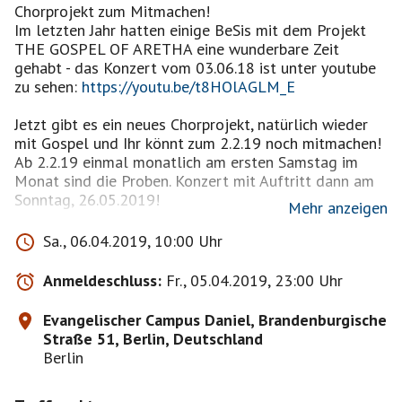
Chorprojekt zum Mitmachen!
Im letzten Jahr hatten einige BeSis mit dem Projekt
THE GOSPEL OF ARETHA eine wunderbare Zeit
gehabt - das Konzert vom 03.06.18 ist unter youtube
zu sehen:
https://youtu.be/t8HOlAGLM_E
Jetzt gibt es ein neues Chorprojekt, natürlich wieder
mit Gospel und Ihr könnt zum 2.2.19 noch mitmachen!
Ab 2.2.19 einmal monatlich am ersten Samstag im
Monat sind die Proben. Konzert mit Auftritt dann am
Sonntag, 26.05.2019!
Mehr anzeigen
Hier die Einladung zum Mitmachen:
Sa., 06.04.2019, 10:00 Uhr
In diesem Jahr geht es mit unserem
Chor/Gospelprojekt BE ENCOURAGED weiter.
Anmeldeschluss:
Fr., 05.04.2019, 23:00 Uhr
Dazu möchten wir Dich herzlich einladen!
Von Januar bis Mai erarbeiten wir mit Dir neue,
Evangelischer Campus Daniel, Brandenburgische
moderne Gospelsongs von unserem neuen Album BE
Straße 51, Berlin, Deutschland
ENCOURAGED.
Berlin
Dazu gibt es gut umsetzbare, auf die Songs
zugeschnittene Stimmtechnik und einfache &