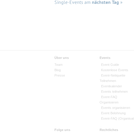
Single-Events am
nächsten Tag
»
Über uns
Events
Team
Event Guide
Blog
Kostenlose Events
Presse
Event-Netiquette
Teilnehmen
Eventkalender
Events teilnehmen
Event-FAQ
Organisieren
Events organisieren
Event Belohnung
Event-FAQ (Organisat
Folge uns
Rechtliches