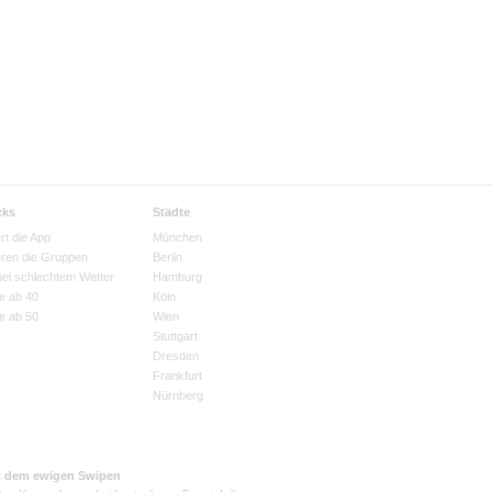
cks
Städte
rt die App
München
eren die Gruppen
Berlin
bei schlechtem Wetter
Hamburg
e ab 40
Köln
e ab 50
Wien
Stuttgart
Dresden
Frankfurt
Nürnberg
t dem ewigen Swipen