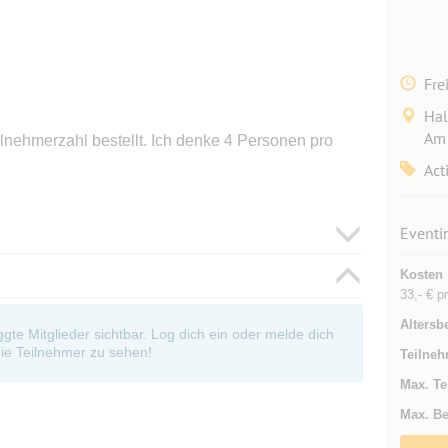
Fre
Hal
Am 
nehmerzahl bestellt. Ich denke 4 Personen pro
Act
Eventi
Kosten
33,- € p
Altersb
oggte Mitglieder sichtbar. Log dich ein oder melde dich
ie Teilnehmer zu sehen!
Teilneh
Max. Te
Max. Be