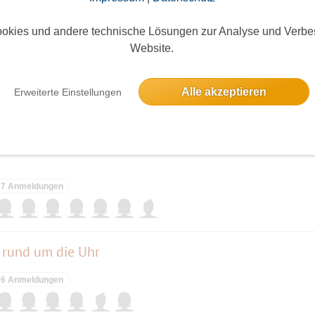
elben Tag
okies und andere technische Lösungen zur Analyse und Verbe
Website.
"Der Sturm" nach William Shakespeare , inszeniert vom Gefängnistheater aufBruch in 
Alle akzeptieren
Erweiterte Einstellungen
10 Anmeldungen
7 Anmeldungen
, rund um die Uhr
6 Anmeldungen