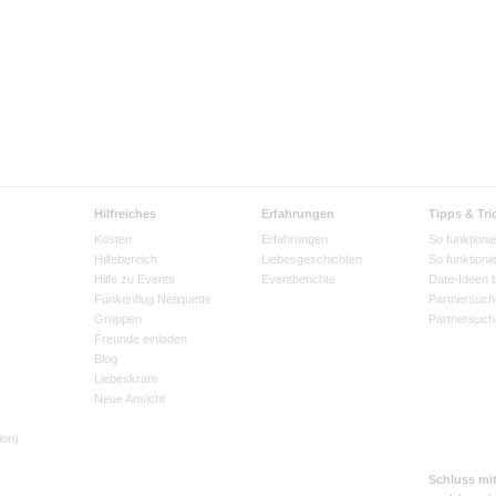
Hilfreiches
Erfahrungen
Tipps & Tri
Kosten
Erfahrungen
So funktionie
Hilfebereich
Liebesgeschichten
So funktioni
Hilfe zu Events
Eventberichte
Date-Ideen 
Funkenflug Netiquette
Partnersuch
Gruppen
Partnersuch
Freunde einladen
Blog
Liebeskram
Neue Ansicht
ion)
Schluss mi