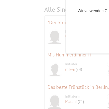
Alle Single-Events am
s
Wir verwenden Co
Initiatorin
Virtuella
(63)
M´s Hummerdinner II
Initiator
mik-a
(74)
Das beste Frühstück in Berlin
Initiatorin
Marani
(71)