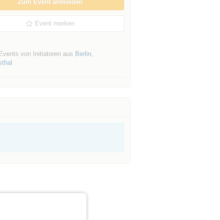
Zum Event anmelden
Event merken
Events von Initiatoren aus
Berlin
,
sthal