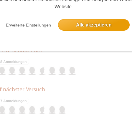
) = 18 Haltestellen (Bus 220 ebenfalls Richtung
Website.
 (2)
nau" nehmen!")
23 Anmeldungen
Alle akzeptieren
Erweiterte Einstellungen
 = 10 Haltestellen (Bus 220 Richtung "An der
Fritz Schloß Park
8 Anmeldungen
 nächster Versuch
7 Anmeldungen