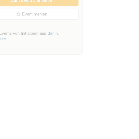
Zum Event anmelden
Event merken
Events von Initiatoren aus
Berlin
,
nsee