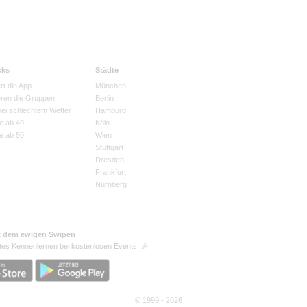
cks
Städte
rt die App
München
eren die Gruppen
Berlin
bei schlechtem Wetter
Hamburg
e ab 40
Köln
e ab 50
Wien
Stuttgart
Dresden
Frankfurt
Nürnberg
t dem ewigen Swipen
tes Kennenlernen bei kostenlosen Events! 🎉
© 1999 - 2026