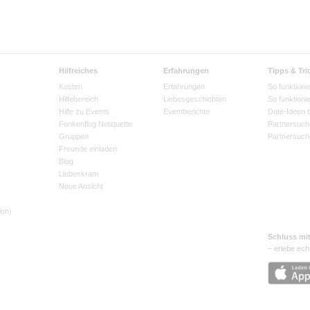
Hilfreiches
Erfahrungen
Tipps & Tri
Kosten
Erfahrungen
So funktionie
Hilfebereich
Liebesgeschichten
So funktioni
Hilfe zu Events
Eventberichte
Date-Ideen 
Funkenflug Netiquette
Partnersuch
Gruppen
Partnersuch
Freunde einladen
Blog
Liebeskram
Neue Ansicht
ion)
Schluss mi
– erlebe ech