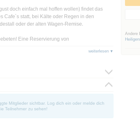
ust doch einfach mal hoffen wollen) findet das
Cafe´s statt, bei Kälte oder Regen in den
destall oder der alten Wagen-Remise.
Andere 
d gebeten! Eine Reservierung von
Heilige
öglich, sodass wir uns bereits um 18.15 Uhr vor Ort
weiterlesen
oße lange Auenhof-Schild und die Uhr hängt)
18 Uhr, hat an Veranstaltungstagen jedoch bis zum
, sodass, wer möchte, auch in den Genuss der
er Snacks kommt.
oggte Mitglieder sichtbar. Log dich ein oder melde dich
s versteckte Idyll kombiniert mit einem
ie Teilnehmer zu sehen!
sem wunderschönen Ort: