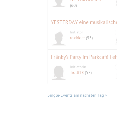
(60)
YESTERDAY eine musikalische 
Initiator
roxirider
(55)
Fränky‘s Party im Parkcafé Feh
Initiatorin
Trolli18
(57)
Single-Events am
nächsten Tag
»