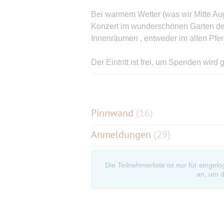
Bei warmem Wetter (was wir Mitte Aug
Konzert im wunderschönen Garten des 
Innenräumen , entweder im alten Pfer
Der Eintritt ist frei, um Spenden wir
Tischen/Sitzplätzen ist leider nicht m
am Eingang/Gartentor (da, wo das gr
treffen.
Pinnwand
(
16
)
Das Cafè schließt normalerweise um 
Anmeldungen
(29)
Schluss der Veranstaltungen geöffnet
köstlichen Kuchen/Torten oder ander
Die Teilnehmerliste ist nur für eingel
Wer hat Lust, gemeinsam mit mir diese
an, um d
Musikabend zu entdecken?
Hier ein paar Infos mit Fotos zu die