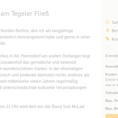
 am Tegeler Fließ
Sam
Ber
orden Berlins, den ich als langjährige
ersönlich kennengelernt habe und gerne in einer
Kon
rde:
Eventi
eßes in Alt- Hermsdorf am uralten Dorfanger liegt
Kossätenhof das gemütliche und liebevoll
Anmeld
em wunderschönen Garten. In der ehemaligen
Kosten
änisch und bedeutet übersetzt nichts anderes als
Eintritt
 seit mittlerweile vielen Jahren regelmäßig
was er 
l unterschiedlichste kulturelle Veranstaltungen
Teilneh
Max. Te
 bis 21 Uhr wird dort von der Band Sub McLad
Max. Be