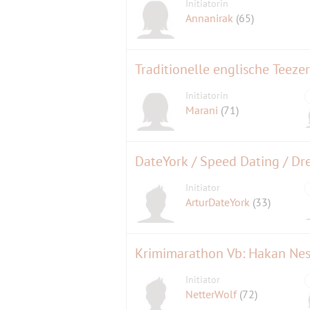
Initiatorin
Annanirak
(65)
Traditionelle englische Teez
Initiatorin
Marani
(71)
DateYork / Speed Dating / Dr
Initiator
ArturDateYork
(33)
Krimimarathon Vb: Hakan Nes
Initiator
NetterWolf
(72)