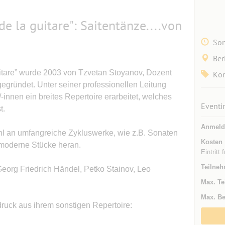
de la guitare": Saitentänze....von
Son
Ber
uitare” wurde 2003 von Tzvetan Stoyanov, Dozent
Kon
 gegründet. Unter seiner professionellen Leitung
/-innen ein breites Repertoire erarbeitet, welches
Eventi
t.
Anmeld
l an umfangreiche Zykluswerke, wie z.B. Sonaten
Kosten
 moderne Stücke heran.
Eintritt
Teilneh
eorg Friedrich Händel, Petko Stainov, Leo
Max. Te
Max. Be
ruck aus ihrem sonstigen Repertoire: