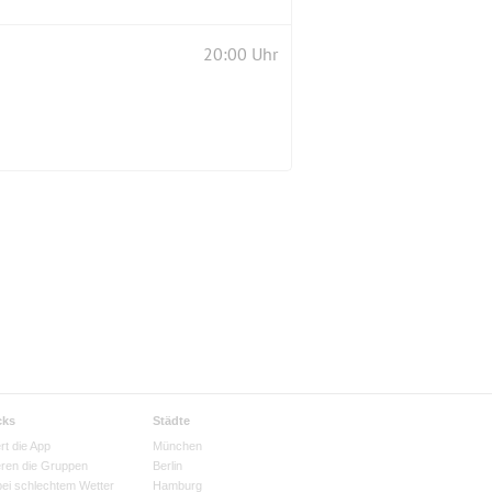
20:00 Uhr
cks
Städte
rt die App
München
eren die Gruppen
Berlin
bei schlechtem Wetter
Hamburg