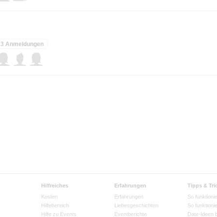
3 Anmeldungen
Hilfreiches
Erfahrungen
Tipps & Tri
Kosten
Erfahrungen
So funktionie
Hilfebereich
Liebesgeschichten
So funktioni
Hilfe zu Events
Eventberichte
Date-Ideen 