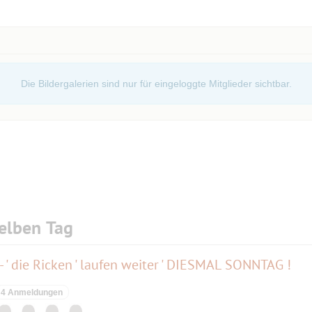
Die Bildergalerien sind nur für eingeloggte Mitglieder sichtbar.
elben Tag
' die Ricken ' laufen weiter ' DIESMAL SONNTAG !
4 Anmeldungen