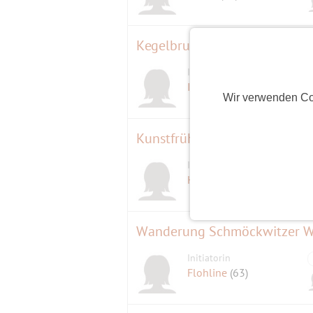
Kegelbrunch
Initiatorin
Ines
(60)
Wir verwenden Co
Kunstfrühstück im Barberini
Initiatorin
Heike217
(64)
Wanderung Schmöckwitzer W
Initiatorin
Flohline
(63)