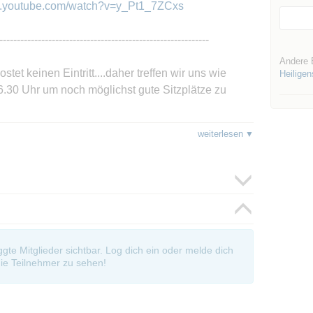
w.youtube.com/watch?v=y_Pt1_7ZCxs
------------------------------------------------------------
Andere 
et keinen Eintritt....daher treffen wir uns wie
Heilige
.30 Uhr um noch möglichst gute Sitzplätze zu
weiterlesen
-----------------------------------------------------------
lt Lübars)
oggte Mitglieder sichtbar. Log dich ein oder melde dich
ie Teilnehmer zu sehen!