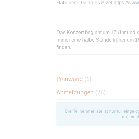
Habanera, Georges Bizet
https://ww
-----------------------------------------------------
Das Konzert beginnt um 17 Uhr und kost
immer eine halbe Stunde früher um 16
finden.
-----------------------------------------------------
Anreise:
Pinnwand
(
6
)
Anmeldungen
(26)
Mit der Buslinie 222 (Endhaltestelle A
Die Teilnehmerliste ist nur für eingel
an, um d