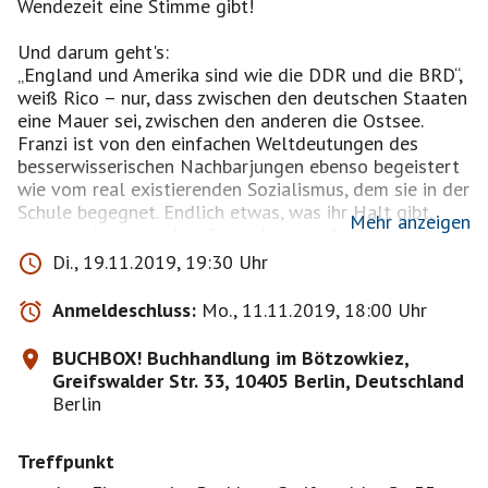
Wendezeit eine Stimme gibt!
Und darum geht's:
„England und Amerika sind wie die DDR und die BRD“,
weiß Rico – nur, dass zwischen den deutschen Staaten
eine Mauer sei, zwischen den anderen die Ostsee.
Franzi ist von den einfachen Weltdeutungen des
besserwisserischen Nachbarjungen ebenso begeistert
wie vom real existierenden Sozialismus, dem sie in der
Schule begegnet. Endlich etwas, was ihr Halt gibt,
Mehr anzeigen
jenseits der ironischen Bemerkungen der Eltern, die
einem doch nie alles erzählen, sich über ihre
Di., 19.11.2019, 19:30 Uhr
abendlichen Geheimtreffen in der Küche stets in
Schweigen hüllen. Erzählen ist sowieso ein Problem.
Anmeldeschluss:
Mo., 11.11.2019, 18:00 Uhr
Wem darf man was sagen? Franzi und ihre Freunde
verstehen es nicht, und so versuchen sie, von der
BUCHBOX! Buchhandlung im Bötzowkiez,
Teppichstange eines Ostberliner Hinterhofs aus, die
Greifswalder Str. 33, 10405 Berlin, Deutschland
Welt auf ihre Weise zu erkunden. Doch dann fällt die
Berlin
Mauer, und alle Gewissheiten stürzen wie
Kartenhäuser zusammen. Bis sich am Ende sogar
Treffpunkt
Freundschaften als Trugschluss erweisen. Sehr
lebendig und irrsinnig komisch erzählt Lea Streisand