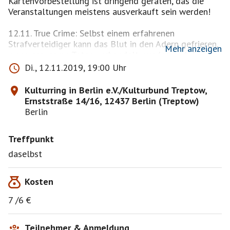
Kartenvorbestellung ist dringend geraten, das die
Veranstaltungen meistens ausverkauft sein werden!
12.11. True Crime: Selbst einem erfahrenen
Strafverteidiger kann das Blut in den Adern gefrieren,
Mehr anzeigen
wenn grausame Taten verhandelt werden und die
erschütternden Schicksale der Opfer ans Licht
Di., 12.11.2019, 19:00 Uhr
kommen. Bernd Hesse kennt und erzählt die
Geschichten von ihrem Ausgangspunkt an und in allen
Kulturring in Berlin e.V./Kulturbund Treptow,
Verästelungen, wahre Kriminalfälle aus den Bereichen
Ernststraße 14/16, 12437 Berlin (Treptow)
Drogenschmuggel, Men-schenhandel und
Berlin
Mord.Kulturring in Berlin e.V./Kulturbund Treptow,
Ernststraße 14/16, 12437 Berlin (Treptow) - 19 Uhr - 7
Treffpunkt
€ (6 € erm.) 030 53 69 65 34
daselbst
Kosten
7 /6 €
Teilnehmer & Anmeldung