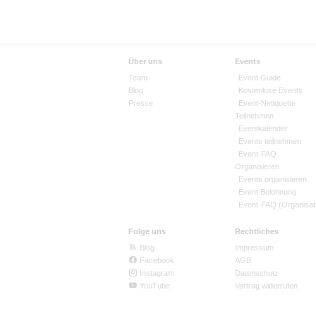
Über uns
Events
Team
Event Guide
Blog
Kostenlose Events
Presse
Event-Netiquette
Teilnehmen
Eventkalender
Events teilnehmen
Event-FAQ
Organisieren
Events organisieren
Event Belohnung
Event-FAQ (Organisat
Folge uns
Rechtliches
Blog
Impressum
Facebook
AGB
Instagram
Datenschutz
YouTube
Vertrag widerrufen