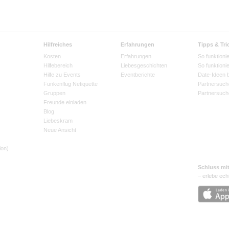
Hilfreiches
Erfahrungen
Tipps & Tri
Kosten
Erfahrungen
So funktionie
Hilfebereich
Liebesgeschichten
So funktioni
Hilfe zu Events
Eventberichte
Date-Ideen 
Funkenflug Netiquette
Partnersuch
Gruppen
Partnersuch
Freunde einladen
Blog
Liebeskram
Neue Ansicht
ion)
Schluss mi
– erlebe ech