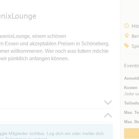
oenixLounge
Mit
Ber
 PhoenixLounge, einem schönen
em Essen und akzeptablen Preisen in Schöneberg.
Spi
immer willkommenen. Wer noch was futtern möchte
t wir pünktlich anfangen können.
Eventi
Anmeld
Kosten
Jeder s
Teilneh
Max. Te
Max. Be
oggte Mitglieder sichtbar. Log dich ein oder melde dich