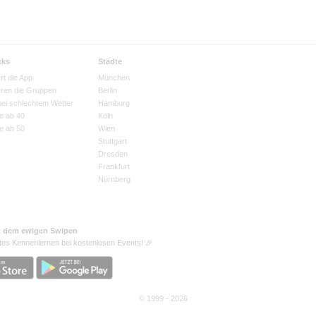
cks
Städte
rt die App
München
eren die Gruppen
Berlin
bei schlechtem Wetter
Hamburg
e ab 40
Köln
e ab 50
Wien
Stuttgart
Dresden
Frankfurt
Nürnberg
t dem ewigen Swipen
tes Kennenlernen bei kostenlosen Events! 🎉
© 1999 - 2026